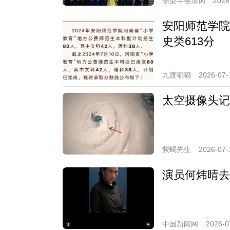
墨染半卷清词
2026
安阳师范学院
史类613分
九渡嘟嘟
2026-07-
太空摄像头记
紫蝎先生
2026-07-
演员何炜晴去
中国新闻网
2026-0