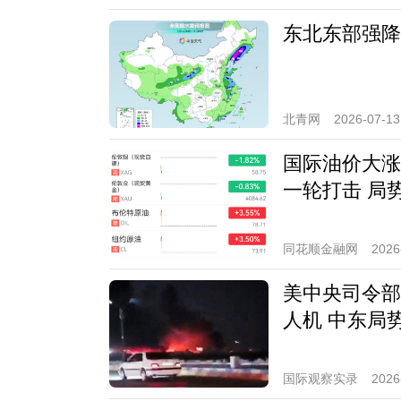
东北东部强降
北青网
2026-07-13
国际油价大涨
一轮打击 局
同花顺金融网
2026
美中央司令部
人机 中东局
国际观察实录
2026