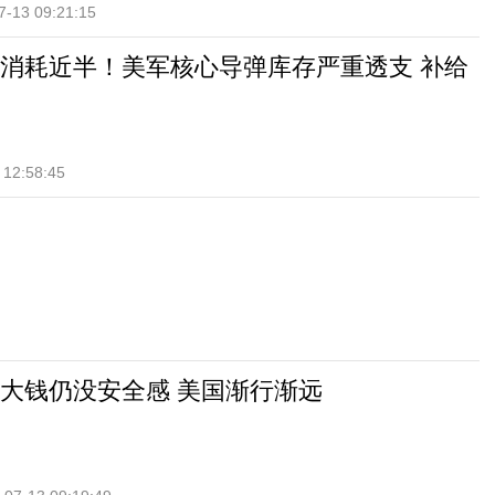
7-13 09:21:15
消耗近半！美军核心导弹库存严重透支 补给
 12:58:45
大钱仍没安全感 美国渐行渐远