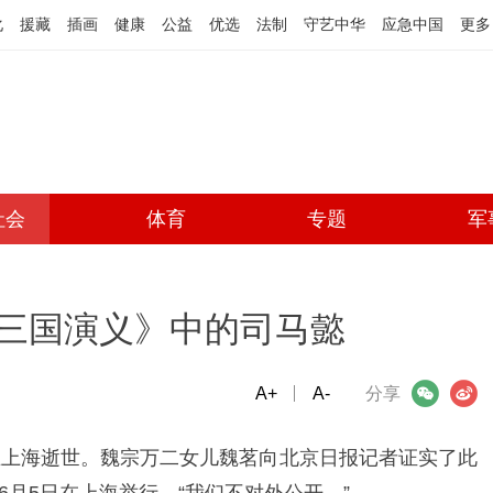
化
援藏
插画
健康
公益
优选
法制
守艺中华
应急中国
更多
社会
体育
专题
军
三国演义》中的司马懿
A+
微信
A-
微博
分享
在上海逝世。魏宗万二女儿魏茗向北京日报记者证实了此