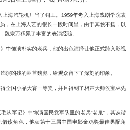
月5日在上海举行，“我们不对外公开。”
进入上海汽轮机厂当了钳工。1959年考入上海戏剧学院表
员，在上海人艺的很长一段时间里，由于其貌不扬，以
，魏宗万积累了丰富的表演经验。
八个》中饰演朴实的老兵，他的出色演绎让他正式跨入影视
》中饰演凶残的匪首魏彪，给观众留下了深刻的印象。
》获得全国小品大赛一等奖，并且得到了相声大师侯宝林先
三毛从军记》中饰演国民党军队里的老兵“老鬼”，其诙谐
凭借该角色，他获第十三届中国电影金鸡奖最佳男配角