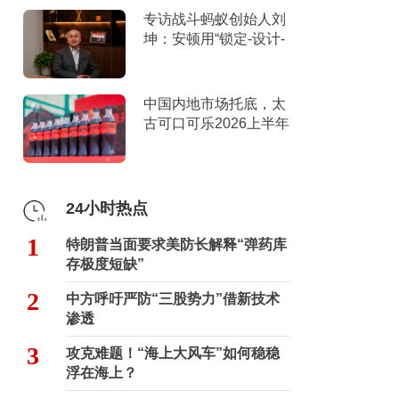
专访战斗蚂蚁创始人刘
坤：安顿用“锁定-设计-
击穿”跑出10倍增长
中国内地市场托底，太
古可口可乐2026上半年
营收创新高
24小时热点
1
特朗普当面要求美防长解释“弹药库
存极度短缺”
2
中方呼吁严防“三股势力”借新技术
渗透
3
攻克难题！“海上大风车”如何稳稳
浮在海上？