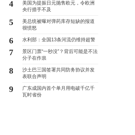
4
美国为提振日元抛售欧元，令欧洲
央行措手不及
5
美总统被曝对弹药库存短缺的报道
很愤怒
6
水利部：全国13条河流仍维持超警
7
景区门票“一秒没”？背后可能是不法
分子在作祟
8
沙土巴三国签署共同防务协议并发
表联合声明
9
广东成国内首个单月用电破千亿千
瓦时省份