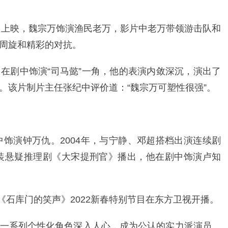
生》上映，魏宗万饰演渔民老万，影片中老万带领游击队和
周旋和精彩的对抗。
在剧中饰演“司马懿”一角，他的表演内敛深沉，演出了
。该片制片主任张纪中评价道：“魏宗万可塑性很强”。
中饰演钟万仇。2004年，与宁静、邓超搭档出演连续剧
古装悬疑推理剧《大宋提刑官》播出，他在剧中饰演卢知
剧《石库门的笑声》2022新春特别节目在东方卫视开播。
一系列个性化角色深入人心，成为公认的实力派演员。