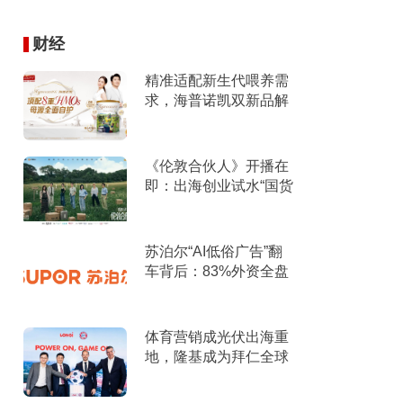
财经
精准适配新生代喂养需
求，海普诺凯双新品解
锁育儿新选择！
《伦敦合伙人》开播在
即：出海创业试水“国货
集群”模式，带动入境消
费反向种草
苏泊尔“AI低俗广告”翻
车背后：83%外资全盘
掌控，陷入流量内卷、
质量频发的负循环
体育营销成光伏出海重
地，隆基成为拜仁全球
官方合作伙伴