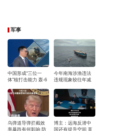
军事
中国形成“三位一
今年南海涉渔违法
体”核打击能力 轰-6
违规现象较往年减
N携惊雷-1导弹引关
少 伏季休渔成效显
注
著
乌弹道导弹拦截效
博主：远海反潜中
率暴跌有何影响 防
国还有提升空间 直