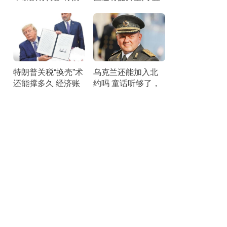
空压力剧增
面短板锤炼战力
特朗普关税“换壳”术
乌克兰还能加入北
还能撑多久 经济账
约吗 童话听够了，
本引发25州联合诉
该醒醒了。
讼