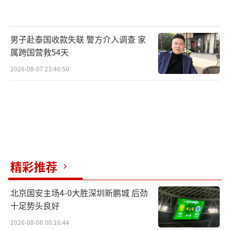
夏季气温升高，退热栓、直肠栓、妇科栓
易软化变形，不便使用，放入冰箱冷藏可让其
重新塑形。
男子赴泰国收款失联 警方介入调查 家
属跨国营救54天
医院代煎中药
2026-08-07 23:46:50
多数真空包装的药汤剂成分复杂、含水量
高，常温下极易酸败变质，务必放在冰箱冷藏
室保存。
提醒：冷藏保存的药品尽量不要贴近冰箱
内壁，避免温度过低影响药效。
精彩推荐
你家的药品“住”对地方了吗？
北京国安主场4-0大胜深圳新鹏城 后劲
十足势头良好
除考虑冰箱存放方式外，夏季药品储存还
2026-08-08 00:16:44