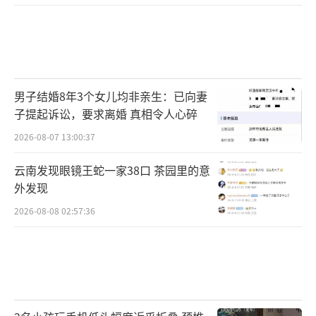
有诸多细节需留意。记住这套家庭存药准则：
控温、防潮、避光、分存。
控温：严格按照药品说明书的贮藏要求存
放。
药品有效期基于特定贮藏条件才成立，不
男子结婚8年3个女儿均非亲生：已向妻
少人服药前只查看是否过期，完全忽略了贮藏
子提起诉讼，要求离婚 真相令人心碎
要求是否达标。
2026-08-07 13:00:37
储存温度有讲究：
云南发现眼镜王蛇一家38口 茶园里的意
外发现
药品说明书“贮藏”一栏常会标注
常温、
2026-08-08 02:57:36
冷
处、阴凉处、凉暗处
等存放要求，具体该如
何区分？
常温：指药品储存温度为10℃~30℃，即一
般家庭的室温（《中国药典》规定，未标明贮