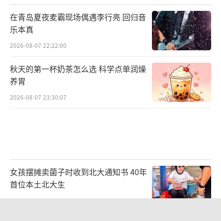
预报，今天（5月31日），北方多地出现高温天
在青岛夏夜麦霸现场偶遇李行亮 回归音
气，
长春、哈尔滨的最高温将达33℃、34℃。
乐本真
南方最高温30℃以上区域再次扩大
，从广西、
2026-08-07 22:22:00
广东向江西、浙江一带推进。
秋天的第一杯奶茶怎么选 科学点单润燥
夏季外出时，携带冷藏类药品需注意：
养胃
2小时以内的短途旅行，可采用“冰袋+保
2026-08-07 23:30:07
温袋”的方式存放药品，避免阳光直射；
2小时以上的长途旅行，建议使用“保温箱
+冰排”进行低温储存，注意药品不可直接接触
冰排，应用毛巾或专用隔离层包裹；
女孩摆摊卖菌子时收到北大通知书 40年
首位本土北大生
切勿将药品遗留在车内等易被高温暴晒区
2026-08-07 14:46:01
域。