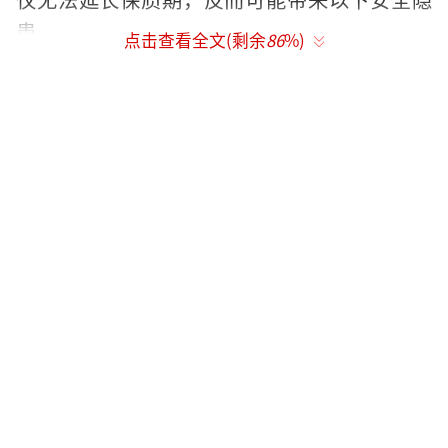
患。
点击查看全文(剩余
86
%)
湿度入侵，固体药品发霉变质：
冰箱内部
湿度较大，
片剂、胶囊、散剂
等需防潮的固体
制剂放入冰箱后极易吸潮，出现变软、粘连、
松散等问题，甚至发霉变色。
低温沉淀，液体药品浓度不均：
止咳糖
浆、解热镇痛溶液等液体制剂，在低温环境下
易析出结晶沉于瓶底，造成整瓶药液上下浓度
不均。
对于退烧药、止痛药等需精确给药的药
品，浓度波动会造成极大安全隐患。
剂型破坏，外用药品药效减弱：
低温可能
破坏乳膏、软膏的乳化结构
，导致油水分离，