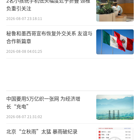
2名小孩玩手机低头幅度近乎折叠 颈椎
藏温度的药品默认按常温存放）。
负重引关注
冷处：指药品储存温度为2℃~10℃，家用
2026-08-07 23:18:11
冰箱的冷藏层即可满足要求。
秘鲁和墨西哥宣布恢复外交关系 友谊与
合作新篇章
阴凉处：指药品储存温度不超过20℃，可
2026-08-08 04:01:25
放置在家庭空调房或阴凉通风处。
凉暗处：指避光且储存温度不超过20℃。
防潮：
卫生间、厨房水槽湿度高，切勿存
放药品。
药瓶内的棉花或干燥剂仅用于未开封
中国要用5万亿织一张网 为经济增
时吸收微量水分
，开封后它们会从空气中吸收
长“充电”
水分，造成药品受潮变质，需立即丢弃。
2026-08-07 21:31:02
避光：
阳光中的紫外线会
催化药物的光化
北京“立秋雨”太猛 暴雨破纪录