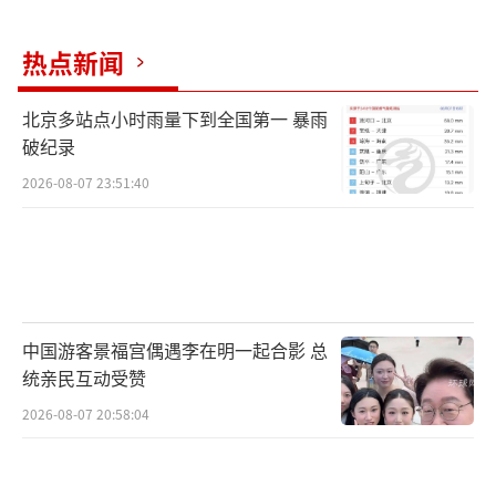
去药理活性，需在2℃-8℃环境下冷藏保存。
热点新闻
活菌制剂
北京多站点小时雨量下到全国第一 暴雨
双歧杆菌三联活菌、阴道用乳酸杆菌、活
破纪录
菌胶囊等药品中含有活性益生菌，必须冷藏保
2026-08-07 23:51:40
存以保证菌群存活率和活性。
部分眼用或外用液体制剂
滴眼液、滴鼻液、滴耳液等虽然常含防腐
中国游客景福宫偶遇李在明一起合影 总
剂，但夏季高温仍易滋生细菌；部分不含防腐
统亲民互动受赞
剂的液体制剂更应密封冷藏保存。
2026-08-07 20:58:04
栓剂