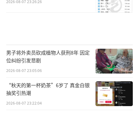
学降解反应
，比如硝酸甘油片遇光会迅速分
2026-08-07 23:26:26
解，可能导致药品失效；维C片接触空气与光照
后可能迅速氧化变黄，同样影响药效。建议使
用
原装棕色瓶或避光容器储存药品
，远离阳
台、窗边等光照较强区域。
男子将外卖员砍成植物人获刑8年 因定
分存
：药品分开存放，可隔离交叉污染隐
位纠纷引发悲剧
患。
口服药与外用药分开存放，避免因气味、
2026-08-07 23:05:06
颜色相近造成混淆；成人药与儿童药分区存
放，以防儿童误服引发意外；保留药品原包
“秋天的第一杯奶茶”6岁了 真金白银
抽奖引热潮
装，切勿为节省空间混装不同药品，防止错服
2026-08-07 23:22:04
或混淆有效期。
昨日（5月30日），北京出现今年首个高温
日，门头沟局地气温达39.7℃。据中央气象台