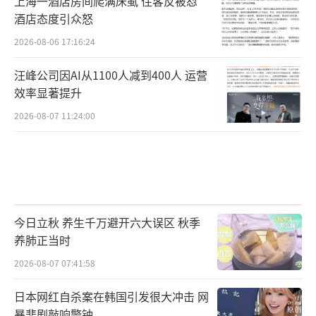
上海一酒店房间爬满床虱 住客反被怼
酒店态度引众怒
2026-08-06 17:16:24
汪峰公司因AI从1100人减到400人 运营
效率显著提升
2026-08-07 11:24:00
今日立秋 养生千万避开六大误区 秋季
养肺正当时
2026-08-07 07:41:58
日本网红自杀案在韩国引发很大冲击 网
暴悲剧敲响警钟