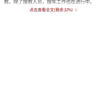
救。除了搜救人员，搜车工作也在进行中。
点击查看全文(剩余
32
%)
事件相关责任人已被依法控制
事发地近日降雨量较大，事发时河水水流
湍急，水位上涨快，漫过了桥面。事发当天，
有雇主组织28人在当地种红薯。收工后，13人
自行返回，另外还有15人坐皮卡车返程，经过
漫水桥时发生坠河。
目前，事件相关责任人员已被依法控制，
事故原因还在进一步核查中。
（责任编辑：zx0204）