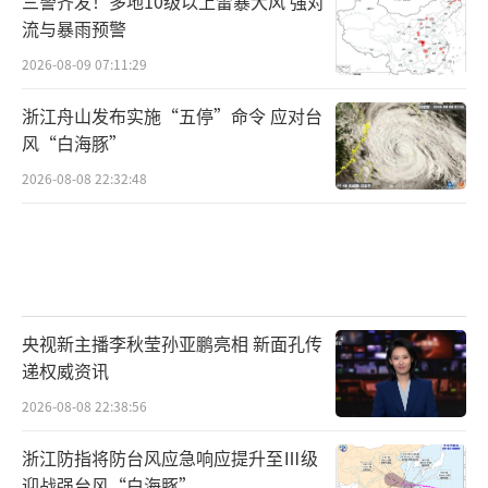
三警齐发！多地10级以上雷暴大风 强对
流与暴雨预警
直接把药片掰开就行？
2026-08-09 07:11:29
北京安贞医院药事部主任药师仇琪介绍，
浙江舟山发布实施“五停”命令 应对台
药物能不能服用半片，可以遵循三个步骤：
风“白海豚”
2026-08-08 22:32:48
第一个步骤就是要看药盒上面有没有缓
释、控释或者肠溶片的字样。如果有这样的
字，建议患者不要掰开服用。
第二步可以看药片，如果药片上有非常明
央视新主播李秋莹孙亚鹏亮相 新面孔传
显的压痕，那么初步判断这个药可以掰开服
递权威资讯
用。
2026-08-08 22:38:56
第三步可以看说明书，如果说明书上有可
浙江防指将防台风应急响应提升至Ⅲ级
以掰开或不可以掰开比较明确的指向，就可以
迎战强台风“白海豚”