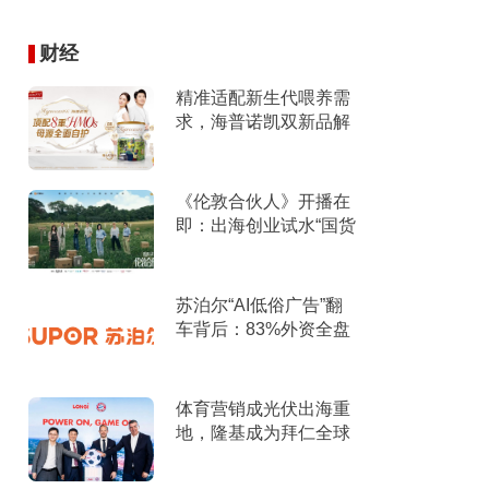
财经
精准适配新生代喂养需
求，海普诺凯双新品解
锁育儿新选择！
《伦敦合伙人》开播在
即：出海创业试水“国货
集群”模式，带动入境消
费反向种草
苏泊尔“AI低俗广告”翻
车背后：83%外资全盘
掌控，陷入流量内卷、
质量频发的负循环
体育营销成光伏出海重
地，隆基成为拜仁全球
官方合作伙伴