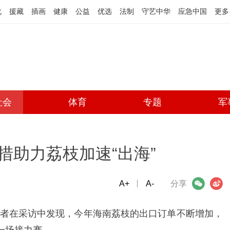
化
援藏
插画
健康
公益
优选
法制
守艺中华
应急中国
更多
社会
体育
专题
军
措助力荔枝加速“出海”
端
A+
微信
A-
微博
分享
者在采访中发现，今年海南荔枝的出口订单不断增加，