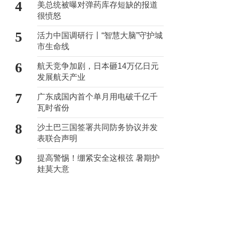
4
美总统被曝对弹药库存短缺的报道
很愤怒
5
活力中国调研行丨“智慧大脑”守护城
市生命线
6
航天竞争加剧，日本砸14万亿日元
发展航天产业
7
广东成国内首个单月用电破千亿千
瓦时省份
8
沙土巴三国签署共同防务协议并发
表联合声明
9
提高警惕！绷紧安全这根弦 暑期护
娃莫大意