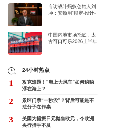
专访战斗蚂蚁创始人刘
坤：安顿用“锁定-设计-
击穿”跑出10倍增长
中国内地市场托底，太
古可口可乐2026上半年
营收创新高
24小时热点
1
攻克难题！“海上大风车”如何稳稳
浮在海上？
2
景区门票“一秒没”？背后可能是不
法分子在作祟
3
美国为提振日元抛售欧元，令欧洲
央行措手不及