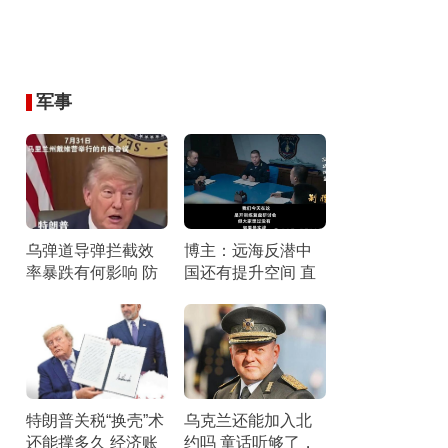
军事
乌弹道导弹拦截效
博主：远海反潜中
率暴跌有何影响 防
国还有提升空间 直
空压力剧增
面短板锤炼战力
特朗普关税“换壳”术
乌克兰还能加入北
还能撑多久 经济账
约吗 童话听够了，