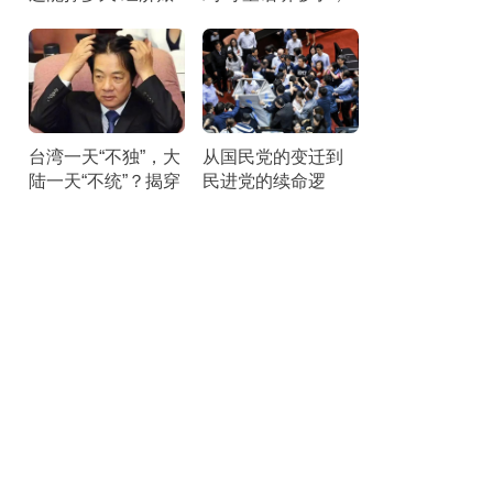
本引发25州联合诉
该醒醒了。
讼
台湾一天“不独”，大
从国民党的变迁到
陆一天“不统”？揭穿
民进党的续命逻
民进党最核心的盘
辑：它们最怕“民主
算
台湾”叙事被揭穿