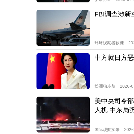
FBI调查涉
环球观察者软糖
20
中方就日方恶
松洲独步翁
2026-0
美中央司令部
人机 中东局
国际观察实录
2026