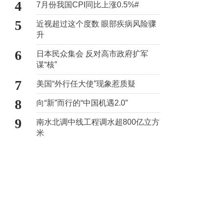
4
7月份我国CPI同比上涨0.5%#
5
近视超过这个度数 眼部疾病风险骤
升
6
日本民众集会 反对高市政府扩军
谋“核”
7
美国“外行任大使”现象惹质疑
8
向“新”而行的“中国机遇2.0”
9
南水北调中线工程调水超800亿立方
米