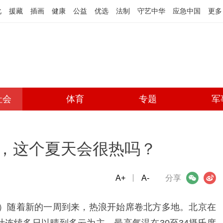
化
援藏
插画
健康
公益
优选
法制
守艺中华
应急中国
更多
社会
体育
专题
军
，这个夏天会很热吗？
A+
微信
A-
微博
分享
旭）随着新的一周到来，热浪开始席卷北方多地。北京在