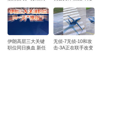
赞扬
实证
伊朗高层三大关键
无侦-7无侦-10和攻
职位同日换血 新任
击-3A正在联手改变
命引发关注
海上战场！