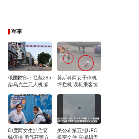
军事
俄国防部：拦截285
莫斯科两女子停机
架乌克兰无人机 多
坪拦机 误机乘客惊
地防空部队参与行
险一幕
动
印度两女生抓住窃
美公布第五批UFO
贼痛揍 勇气获警方
机密文件 震撼却无