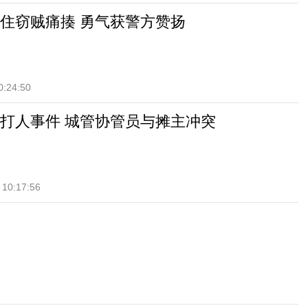
住窃贼痛揍 勇气获警方赞扬
0:24:50
打人事件 城管协管员与摊主冲突
 10:17:56