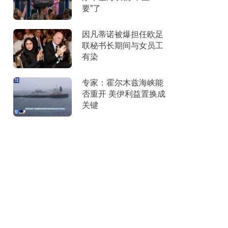
要”了
因凡蒂诺被爆担任欧足
联秘书长期间与女员工
有染
专家：霍尔木兹海峡能
否重开 美伊利益置换成
关键