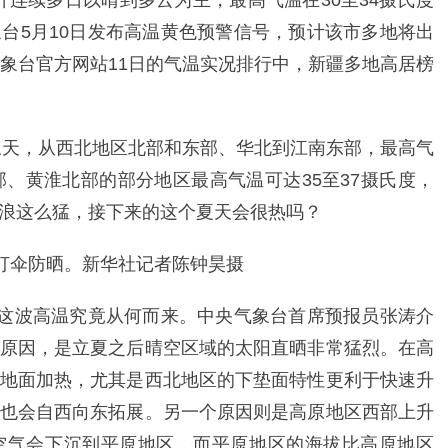
预计连续多日以晴到多云为主，最高气温在30至34摄氏度
台5月10日发布高温黄色预警信号，预计该市多地将出
气象台官方网站11日的气温实况排行中，新疆多地高居榜
的三天，从西北地区北部和东部、华北到江南东部，最高气
部、黄淮北部的部分地区最高气温可达35至37摄氏度，
浪这么猛，接下来的这个夏天会很热吗？
头打伞防晒。新华社记者陈钟昊摄
看这波高温究竟从何而来。中央气象台首席预报员张涛介
原因，是立夏之后晴空区域的太阳直晒非常猛烈。在高
地面加热，尤其是西北地区的下垫面特性更利于快速升
也会自西向东拓展。另一个原因则是高原地区西部上升
空气会下沉到平原地区，而平原地区的海拔比高原地区