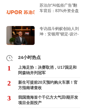
苏泊尔“AI低俗广告”翻
车背后：83%外资全盘
掌控，陷入流量内卷、
质量频发的负循环
专访战斗蚂蚁创始人刘
坤：安顿用“锁定-设计-
击穿”跑出10倍增长
24小时热点
1
上海足协：决赛取消，U17国足和
阿森纳并列冠军
2
新生可提前20天预约购火车票！官
方指南请查收
3
我国渤海首个千亿方大气田I期开发
项目全面投产