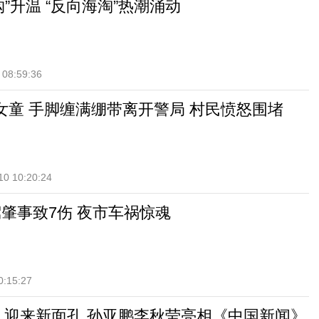
”升温 “反向海淘”热潮涌动
 08:59:36
女童 手脚缠满绷带离开警局 村民愤怒围堵
10 10:20:24
驾肇事致7伤 夜市车祸惊魂
0:15:27
 迎来新面孔 孙亚鹏李秋莹亮相《中国新闻》