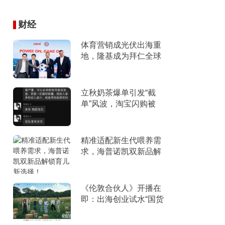
财经
体育营销成光伏出海重
地，隆基成为拜仁全球
官方合作伙伴
立秋奶茶爆单引发“截
单”风波，淘宝闪购被
指“优先拿友商订
单”、“专挑贵的拿”
精准适配新生代喂养需
求，海普诺凯双新品解
锁育儿新选择！
《伦敦合伙人》开播在
即：出海创业试水“国货
集群”模式，带动入境消
费反向种草