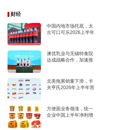
财经
中国内地市场托底，太
古可口可乐2026上半年
营收创新高
澳优乳业与无锡特食院
达成战略合作，加速推
进“全家营养”战略
北美拖累销量下滑，卡
夫亨氏2026年上半年营
收下滑，下调全年指引
方便面业务领涨，统一
企业中国上半年净利增
9%