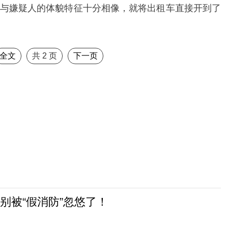
与嫌疑人的体貌特征十分相像，就将出租车直接开到了
全文
共
2
页
下一页
别被“假消防”忽悠了！