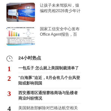
让孩子未来驾驭AI，猿
编程亮相2026青少年计
算机教育年度研讨会
国家工信安全中心发布
Office Agent报告，百
度文库综合排名第一
24小时热点
1
一包瓜子 怎么就上美国制裁清单了
2
“白海豚”迫近，8月会有几个台风登
陆或影响我国
3
西安雁塔区通报赛格商场与坠楼者
商业纠纷情况
4
美国财政部解除对巴格达航空相关