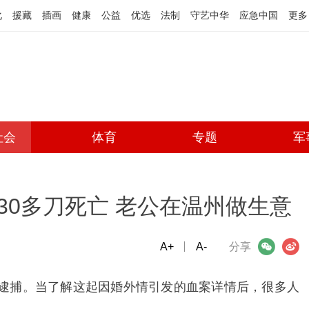
化
援藏
插画
健康
公益
优选
法制
守艺中华
应急中国
更多
社会
体育
专题
军
30多刀死亡 老公在温州做生意
A+
微信
A-
微博
分享
某逮捕。当了解这起因婚外情引发的血案详情后，很多人