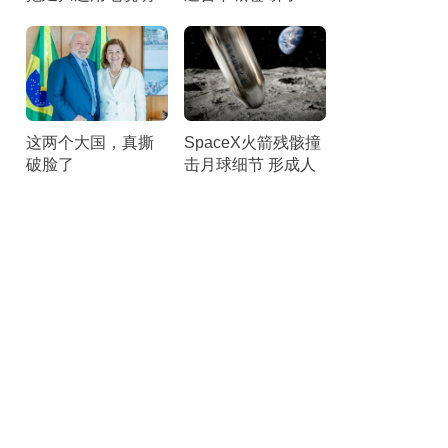
啥 各类理由“几乎就
秒后匆匆离台 听众
是借口”
倒竖拇指
这两个大国，真撕
SpaceX火箭残骸撞
破脸了
击月球细节 形成人
造陨石坑