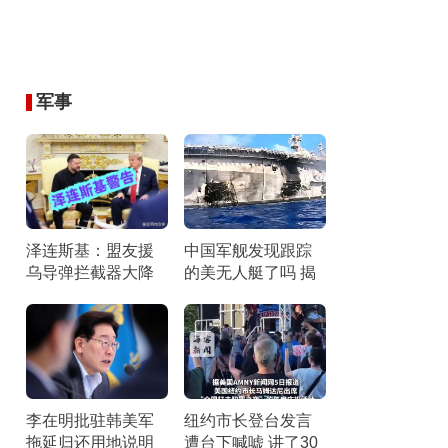
军事
泽连斯基：盟友援
中国军舰发现跟踪
乌导弹拦截器大降
的美无人艇了吗 揭
拦截危机加剧
秘真相背后的物理
与技术逻辑
李在明批驻韩美军
纽约市长登台发言
拖延归还用地说明
遭台下喊嘘 讲了30