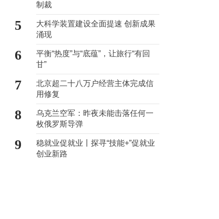
制裁
5
大科学装置建设全面提速 创新成果
涌现
6
平衡“热度”与“底蕴”，让旅行“有回
甘”
7
北京超二十八万户经营主体完成信
用修复
8
乌克兰空军：昨夜未能击落任何一
枚俄罗斯导弹
9
稳就业促就业丨探寻“技能+”促就业
创业新路