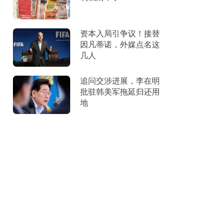
资本入局引争议！接替
因凡蒂诺，外媒点名这
几人
追问交涉进展，李在明
批驻韩美军拖延归还用
地