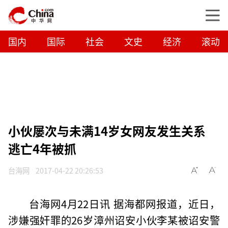
国内
国际
社会
文史
经济
滚动
小伙屡次与未满14岁女网友发生关系
逃亡4年被抓
台海网
2017-04-22 20:26:53
台海网4月22日讯 据海都网报道，近日，
涉嫌强奸罪的26岁漳州诏安小伙李某被诏安警