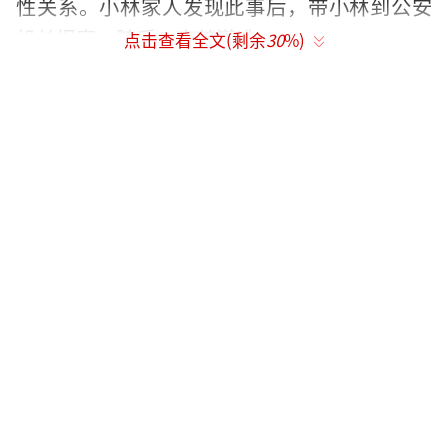
性关系。小林家人发现此事后，带小林到公安
机关报案。随后，李某潜逃。
点击查看全文(剩余
30
%)
2013年9月，李某被广东省揭阳市惠来县公
安局列为网上在逃人员。
被抓后的李某称，事情过去好几年，以为
没事了，并不知道自己是逃犯，所以才敢来派
出所办事。
原标题:小伙屡次与未满14岁女网友发生关系 逃
亡4年被抓