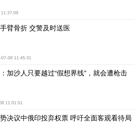
 11:37:09
手臂骨折 交警及时送医
-07-08 11:45:31
：加沙人只要越过“假想界线”，就会遭枪击
08 11:01:51
势决议中俄印投弃权票 呼吁全面客观看待局