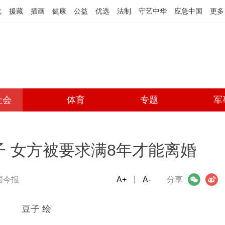
化
援藏
插画
健康
公益
优选
法制
守艺中华
应急中国
更多
社会
体育
专题
军
子 女方被要求满8年才能离婚
国今报
A+
微信
A-
微博
分享
豆子 绘