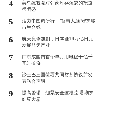
4
美总统被曝对弹药库存短缺的报道
很愤怒
5
活力中国调研行丨“智慧大脑”守护城
市生命线
6
航天竞争加剧，日本砸14万亿日元
发展航天产业
7
广东成国内首个单月用电破千亿千
瓦时省份
8
沙土巴三国签署共同防务协议并发
表联合声明
9
提高警惕！绷紧安全这根弦 暑期护
娃莫大意