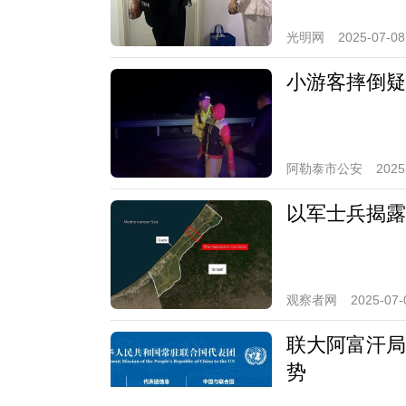
光明网
2025-07-08
小游客摔倒疑
阿勒泰市公安
2025
以军士兵揭露
观察者网
2025-07-
联大阿富汗局
势