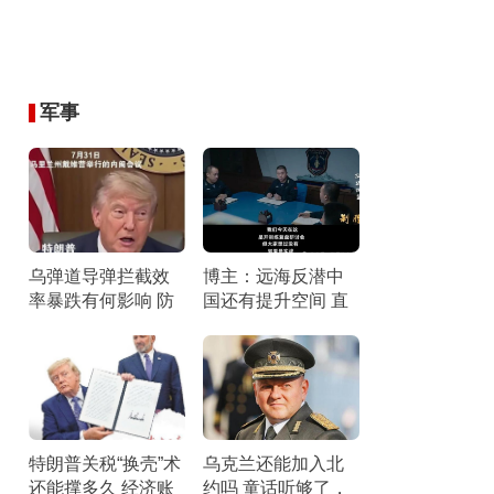
军事
乌弹道导弹拦截效
博主：远海反潜中
率暴跌有何影响 防
国还有提升空间 直
空压力剧增
面短板锤炼战力
特朗普关税“换壳”术
乌克兰还能加入北
还能撑多久 经济账
约吗 童话听够了，