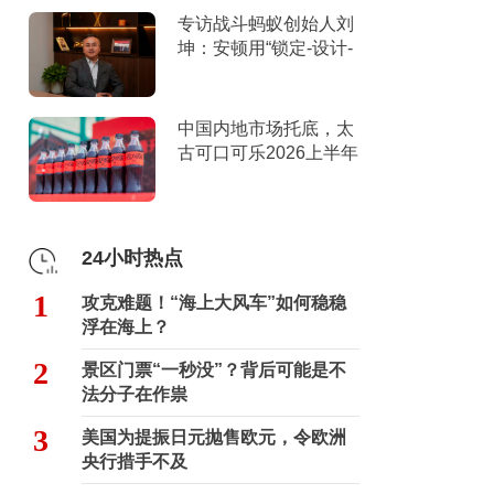
专访战斗蚂蚁创始人刘
坤：安顿用“锁定-设计-
击穿”跑出10倍增长
中国内地市场托底，太
古可口可乐2026上半年
营收创新高
24小时热点
1
攻克难题！“海上大风车”如何稳稳
浮在海上？
2
景区门票“一秒没”？背后可能是不
法分子在作祟
3
美国为提振日元抛售欧元，令欧洲
央行措手不及