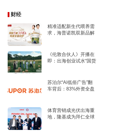
财经
精准适配新生代喂养需
求，海普诺凯双新品解
锁育儿新选择！
《伦敦合伙人》开播在
即：出海创业试水“国货
集群”模式，带动入境消
费反向种草
苏泊尔“AI低俗广告”翻
车背后：83%外资全盘
掌控，陷入流量内卷、
质量频发的负循环
体育营销成光伏出海重
地，隆基成为拜仁全球
官方合作伙伴