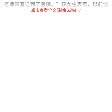
老师带着送到了医院。”该女生表示，以前语
点击查看全文(剩余
33
%)
文老师就经常打他们，“用铁棍打”。随后，
记者来到涉事学校北关小学。该校景校长表
示“为意外事件”，事情发生后向联校领导汇
报，“不是什么大事”。当日18时，记者电话
联系到了该县教育局程局长。程局长说没有接
到关于此事的汇报，同时表示“一定调查了解
此事，并将调查结果及时反馈”。但截至记者
发稿时，并未接到该局任何回应。
原标题:山西隰县一女生因空一题未做 被老师扇
耳光扭胳膊