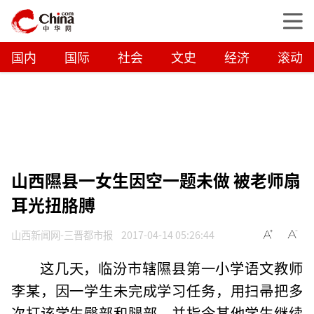
国内
国际
社会
文史
经济
滚动
山西隰县一女生因空一题未做 被老师扇
耳光扭胳膊
山西新闻网-三晋都市报
2017-04-14 05:26:44
这几天，临汾市辖隰县第一小学语文教师
李某，因一学生未完成学习任务，用扫帚把多
次打该学生臀部和腿部，并指令其他学生继续