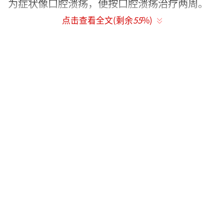
为症状像口腔溃疡，便按口腔溃疡治疗两周。
点击查看全文(剩余
55
%)
后来通过朋友介绍，张女士找到了一名自
称“闻名粤港澳”的医生，这位“名医”建议
她到医院抽血化验癌细胞。看过检验结果
后“名医”表示“一切正常”，随后给她开了
草药。
张女士舌头的肿物越长越大，但她没有怀
疑，依旧按照“名医”的指点，连吃了四个月
的草药。
直到最近，张女士的舌头已经无法活动，
连话都说不清楚了，家人才陪她急匆匆赶到医
院口腔颌面外科就诊。