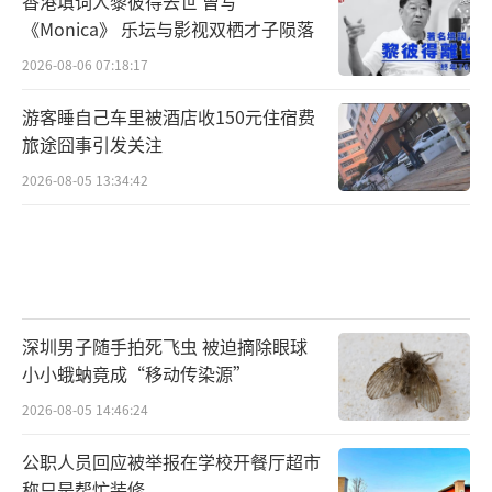
香港填词人黎彼得去世 曾写
《Monica》 乐坛与影视双栖才子陨落
2026-08-06 07:18:17
游客睡自己车里被酒店收150元住宿费
旅途囧事引发关注
2026-08-05 13:34:42
深圳男子随手拍死飞虫 被迫摘除眼球
小小蛾蚋竟成“移动传染源”
2026-08-05 14:46:24
公职人员回应被举报在学校开餐厅超市
称只是帮忙装修