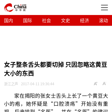
国内
国际
社会
文史
经济
滚动
女子整条舌头都要切掉 只因忽略这黄豆
大小的东西
浙江之声
2017-04-11 19:36:44
家在揭阳的张女士舌头上长了一个黄豆大
小的疱，她怀疑是“口腔溃疡”开始没有重
视，后来找到“名医”，并在“名医”的建议