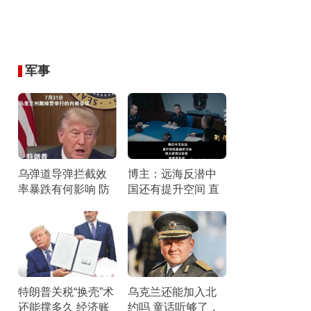
军事
乌弹道导弹拦截效
博主：远海反潜中
率暴跌有何影响 防
国还有提升空间 直
空压力剧增
面短板锤炼战力
特朗普关税“换壳”术
乌克兰还能加入北
还能撑多久 经济账
约吗 童话听够了，