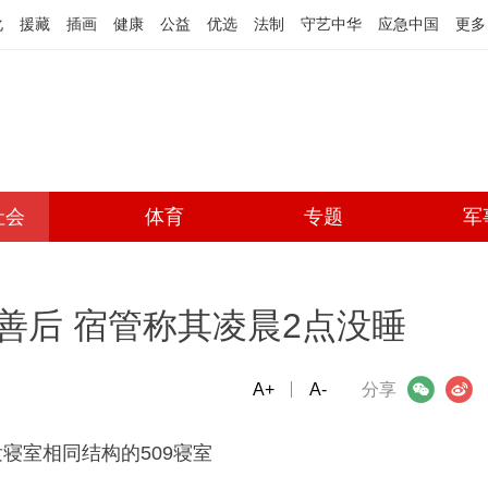
化
援藏
插画
健康
公益
优选
法制
守艺中华
应急中国
更多
社会
体育
专题
军
善后 宿管称其凌晨2点没睡
A+
微信
A-
微博
分享
室相同结构的509寝室