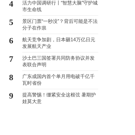
4
活力中国调研行丨“智慧大脑”守护城
市生命线
5
景区门票“一秒没”？背后可能是不法
分子在作祟
6
航天竞争加剧，日本砸14万亿日元
发展航天产业
7
沙土巴三国签署共同防务协议并发
表联合声明
8
广东成国内首个单月用电破千亿千
瓦时省份
9
提高警惕！绷紧安全这根弦 暑期护
娃莫大意