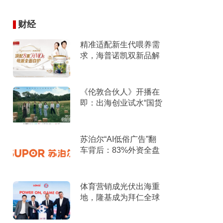
财经
精准适配新生代喂养需
求，海普诺凯双新品解
锁育儿新选择！
《伦敦合伙人》开播在
即：出海创业试水“国货
集群”模式，带动入境消
费反向种草
苏泊尔“AI低俗广告”翻
车背后：83%外资全盘
掌控，陷入流量内卷、
质量频发的负循环
体育营销成光伏出海重
地，隆基成为拜仁全球
官方合作伙伴