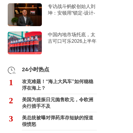
专访战斗蚂蚁创始人刘
坤：安顿用“锁定-设计-
击穿”跑出10倍增长
中国内地市场托底，太
古可口可乐2026上半年
营收创新高
24小时热点
1
攻克难题！“海上大风车”如何稳稳
浮在海上？
2
美国为提振日元抛售欧元，令欧洲
央行措手不及
3
美总统被曝对弹药库存短缺的报道
很愤怒