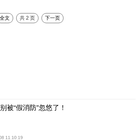
全文
共
2
页
下一页
别被“假消防”忽悠了！
08 11:10:19