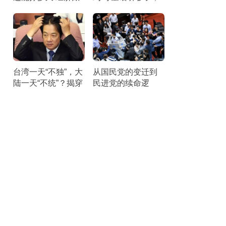
本引发25州联合诉
该醒醒了。
讼
台湾一天“不独”，大
从国民党的变迁到
陆一天“不统”？揭穿
民进党的续命逻
民进党最核心的盘
辑：它们最怕“民主
算
台湾”叙事被揭穿