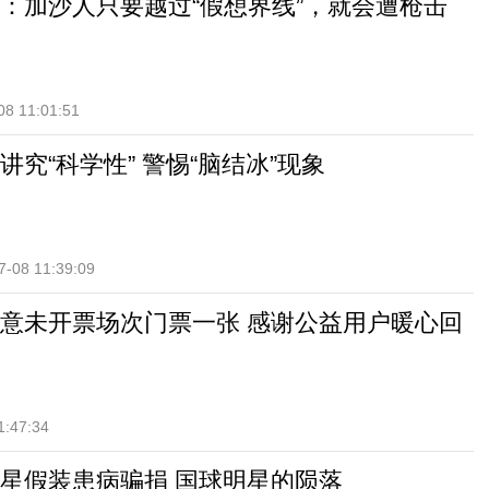
：加沙人只要越过“假想界线”，就会遭枪击
08 11:01:51
究“科学性” 警惕“脑结冰”现象
7-08 11:39:09
意未开票场次门票一张 感谢公益用户暖心回
1:47:34
星假装患病骗捐 国球明星的陨落