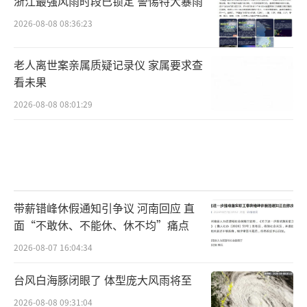
结合反腐败斗争、加强政权建设和政法队伍建
浙江最强风雨时段已锁定 警惕特大暴雨
设，严防黑恶势力插手、渗透、把持基层政
2026-08-08 08:36:23
权。湖北省公安厅刑侦总队总队长傅义表示，
老人离世案亲属质疑记录仪 家属要求查
深挖黑恶势力的保护伞，严防黑恶势力插手两
看未果
委班子选举，防止其进入政权组织，包括谋取
2026-08-08 08:01:29
人大代表、政协委员等职务，防止黑恶势力在
基层政权安排、培植其非法利益的代言人。
原标题:“黑老大”贿选当上社区主任 指使团伙
砍伤官员
带薪错峰休假通知引争议 河南回应 直
面“不敢休、不能休、休不均”痛点
2026-08-07 16:04:34
台风白海豚闭眼了 体型庞大风雨将至
2026-08-08 09:31:04