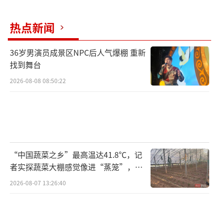
李某砍成重伤。
热点新闻
警方介绍，由于这个涉黑组织的组织者和
领导者任北海还担任社区主任等职务，导致利
36岁男演员成景区NPC后人气爆棚 重新
找到舞台
益受损的群众不敢举报和控告，形成心理强
制，在赤壁市城区和周边形成重大影响，严重
2026-08-08 08:50:22
破坏当地的经济秩序和社会生活秩序，也给案
件侦破增加难度。
警方透露，当地群众敢怒不敢言。有的受
害人被迫远走他乡，不敢报案；有的受害人对
“中国蔬菜之乡”最高温达41.8℃，记
者实探蔬菜大棚感觉像进“蒸笼”，有
民警上门取证避而不见；有的受害人直接对民
村民称只能凌晨两点起来干活
警说，他后面有人，你们抓不了他。还有一些
2026-08-07 13:26:40
证据因时间长已经湮灭，一些灰色当事人害怕
受牵连，不敢说、不想说，导致调查取证非常