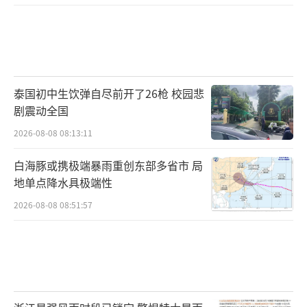
罪团伙成员总共15人。查扣房产10套，股权六
百多万，作案的砍刀10把、汽车2台等等。
2016年12月16日，赤壁市人民法院一审判
泰国初中生饮弹自尽前开了26枪 校园悲
决，以组织、领导黑社会性质组织罪等7个罪
剧震动全国
名，判处任北海有期徒刑16年6个月，并处没收
2026-08-08 08:13:11
个人全部财产；其余 14名被告分别被判处有期
徒刑1至8年不等。
白海豚或携极端暴雨重创东部多省市 局
地单点降水具极端性
湖北警方昨天通报，2016年，全省公安机
2026-08-08 08:51:57
关总共处置黑社会性质组织15个、涉恶类团伙6
41个，控制黑恶犯罪人员4205人，破获各类案
件1191起，收缴枪支18支、刀具1056把。警方
表示，将始终保持主动进攻的严打高压态势，