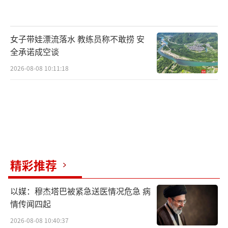
困难。专案组民警克服重重困难，多次上门到
受害人、证人的家中反复沟通，打消顾虑。
女子带娃漂流落水 教练员称不敢捞 安
全承诺成空谈
至于任北海如何能当上社区主任，赤壁市
2026-08-08 10:11:18
公安局副局长雷鸣介绍，“他的大哥本来就是
社区的一个书记。任北海本人有一定的经济基
础以后，在村级选举的时候就收买人心、笼络
人心，通过贿选获取了票数，成为社区主任。
但是他当主任的时候，他的大哥因为生病已经
去世了。”
精彩推荐
赤壁警方的专案组历时八个月，辗转上
以媒：穆杰塔巴被紧急送医情况危急 病
海、广东、福建、海南等八个省市，走访群众
情传闻四起
五百多名，获取证据材料一千多份，形成案卷5
2026-08-08 10:40:37
2册，最终控制了以任北海为首的黑社会性质犯