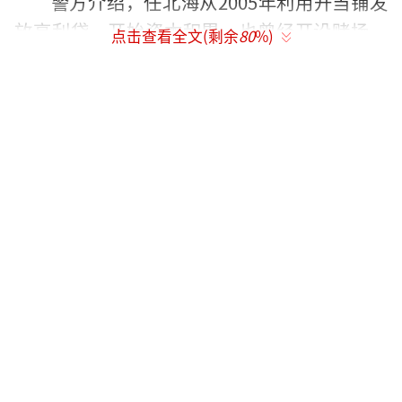
警方介绍，任北海从2005年利用开当铺发
放高利贷，开始资本积累，也曾经开设赌场，
点击查看全文(剩余
80
%)
进一步壮大经济实力。2000年和2008年，他先
后因为寻衅滋事和故意伤害分别被判处有期徒
刑一年和拘役五个月。刑满释放之后，他采取
欺骗手段，担任一家建筑公司的副书记和副经
理，2012年当上赤壁市一个社区的副书记，第
二年担任另一个社区的主任。在社区干部身份
的掩饰下，继续实施违法犯罪，且其犯罪手段
越来越狡猾，气焰越来越嚣张。
在此期间，任北海以合伙经营、发工资、
发红包、提供吃喝娱乐花销等笼络手段，先后
将被告人谭某某等人网罗到身边形成犯罪组
织，有组织地实施故意伤害、非法拘禁、打砸