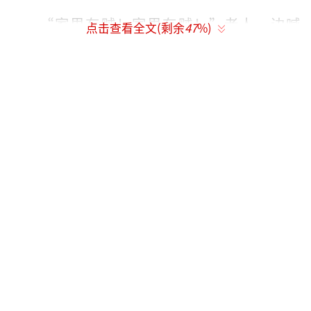
“家里有贼！家里有贼！”老人一边喊
点击查看全文(剩余
47
%)
着，一边缠住陌生男子，等郑先生和他父亲前
来抓贼。两人被喊声惊醒后，冲了过来，三人
合力将男子擒住。在与毛贼搏斗时，郑先生母
亲的手臂被划伤，所幸伤势并不严重。随后郑
先生打电话报警。郑先生说，事后一家人才感
到后怕。
据郑先生介绍，他家房子有两个门，南门
是防盗门，北门是普通的铁门，一般只有去过
他们家的人才知道这扇铁门。男子行窃时将鞋
子放在北门口赤脚而入，头上戴着黑檐帽，手
上戴着白色手套，还拿着一把菜刀。郑先生怀
疑男子之前肯定踩好了点，而且还是个惯偷。