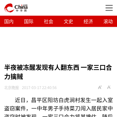
国内
国际
社会
文史
经济
滚动
半夜被冻醒发现有人翻东西 一家三口合
力擒贼
北京晚报
2017-03-17 22:40:56
近日，昌平区阳坊白虎涧村发生一起入室
盗窃案件，一中年男子手持菜刀闯入居民家中
盗窃时被发现，一家三口合力将其擒住，随后