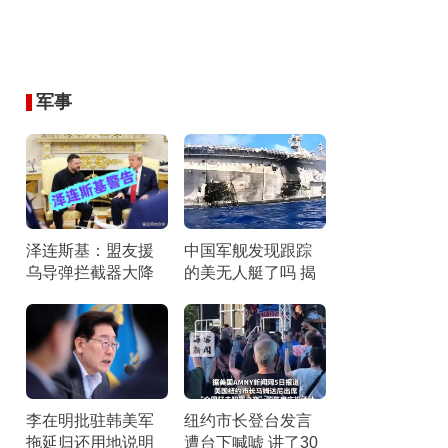
军事
泽连斯基：盟友援
中国军舰发现跟踪
乌导弹拦截器大降
的美无人艇了吗 揭
拦截危机加剧
秘真相背后的物理
与技术逻辑
李在明批驻韩美军
纽约市长登台发言
拖延归还用地说明
遭台下喊嘘 讲了30