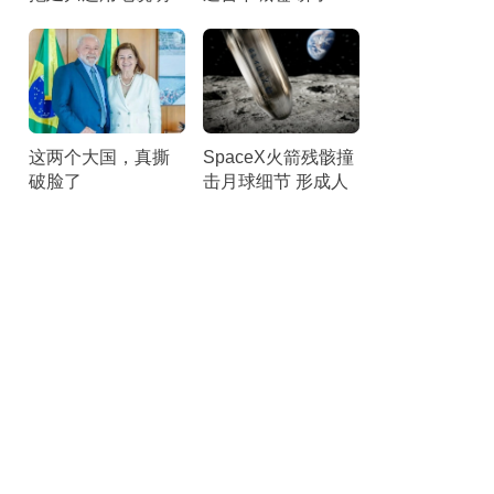
啥 各类理由“几乎就
秒后匆匆离台 听众
是借口”
倒竖拇指
这两个大国，真撕
SpaceX火箭残骸撞
破脸了
击月球细节 形成人
造陨石坑