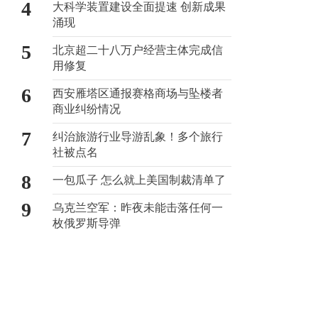
4
大科学装置建设全面提速 创新成果
涌现
5
北京超二十八万户经营主体完成信
用修复
6
西安雁塔区通报赛格商场与坠楼者
商业纠纷情况
7
纠治旅游行业导游乱象！多个旅行
社被点名
8
一包瓜子 怎么就上美国制裁清单了
9
乌克兰空军：昨夜未能击落任何一
枚俄罗斯导弹