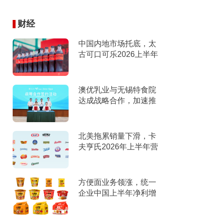
财经
中国内地市场托底，太
古可口可乐2026上半年
营收创新高
澳优乳业与无锡特食院
达成战略合作，加速推
进“全家营养”战略
北美拖累销量下滑，卡
夫亨氏2026年上半年营
收下滑，下调全年指引
方便面业务领涨，统一
企业中国上半年净利增
9%