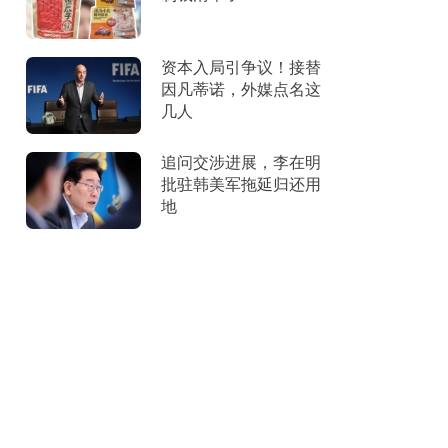
资本入局引争议！接替
因凡蒂诺，外媒点名这
几人
追问交涉进展，李在明
批驻韩美军拖延归还用
地