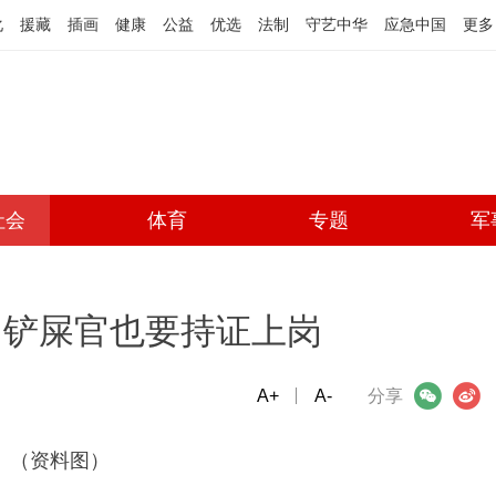
化
援藏
插画
健康
公益
优选
法制
守艺中华
应急中国
更多
社会
体育
专题
军
：铲屎官也要持证上岗
A+
微信
A-
微博
分享
（资料图）