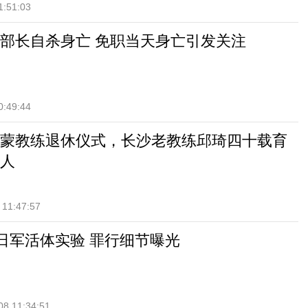
1:51:03
部长自杀身亡 免职当天身亡引发关注
0:49:44
蒙教练退休仪式，长沙老教练邱琦四十载育
人
 11:47:57
揭日军活体实验 罪行细节曝光
08 11:34:51