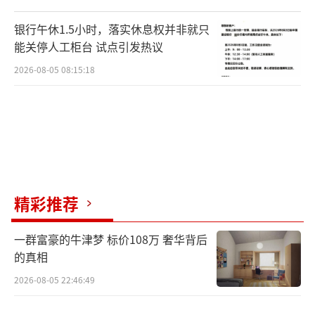
天他都要走十几公里路，有时一走就是一
天。“我连续好久蝉联朋友圈走步步数第一名
银行午休1.5小时，落实休息权并非就只
能关停人工柜台 试点引发热议
了。”他说。
2026-08-05 08:15:18
要巡查的高压铁塔有80多米高，塔上配置
着攀爬的梯子。记者正想象着他会如何爬塔查
巡，没想到他和赶来支援的同事拿出了无人
机。黑色的无人机连接着六个螺旋桨,上面还连
接着镜头。同事熟练地操纵手柄，无人机从地
面飞上天空，彭星星控制着无人机上的镜头，
精彩推荐
细细探查塔上每处位置。伴随着无人机的轰鸣
一群富豪的牛津梦 标价108万 奢华背后
声，不到20分钟时间就巡遍整个塔。“这是我
的真相
们的春节礼物，以后巡塔不用再爬上爬下一个
2026-08-05 22:46:49
多小时了。”