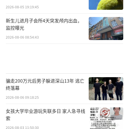
2026-08-05 19:19:45
了一夜的热气儿跑出来。
新生儿进月子会所4天突发颅内出血，
这是他离家千里之外的第二个春节。大学
监控曝光
毕业后就加入了多年冻土区公路建设与养护技
2026-08-06 08:54:43
术科研团队，去年见证了国家重点项目——青海
省会西宁到果洛藏族自治州的首条高速化公路
花久公路正式通车，他为自己所在的团队骄
傲，甘愿耐住寂寞行走在观测路上，新年最大
的愿望就是保证每天的数据准确不间断，为下
骗走200万元后男子躲进深山13年 逃亡
一条高原公路顺利通车做基础准备。
终落幕
2026-08-06 09:18:25
据介绍，花久公路是连接新疆、青海、四
川三省区的西部区域经济大通道，也是连通青
女孩大学毕业游玩失联多日 家人急寻线
索
海省三江源地区果洛、玉树两个藏族自治州最
2026-08-03 11:50:30