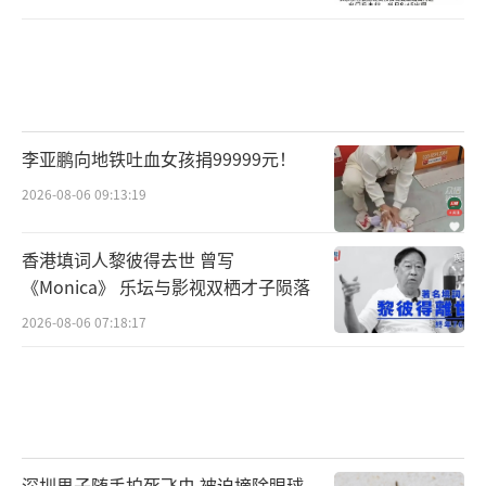
便捷的干线公路。全长384公里的里程平均海拔
4100米，其中永久冻土路段占90%以上，是青
海省目前穿越永久冻土范围最广的一条公路。
经过4代冻土研究人员的坚守与努力，高寒地区
建设低成本、高质量、保生态的‘绿色公
李亚鹏向地铁吐血女孩捐99999元！
路’已成为现实。青海省公路勘察设计院院长
2026-08-06 09:13:19
徐安花负责公路科研项目，她说，破解世界难
题成绩斐然的冻土基地科研团队里三分之二是8
香港填词人黎彼得去世 曾写
0后的年轻人。
《Monica》 乐坛与影视双栖才子陨落
2026-08-06 07:18:17
原标题:三个大男孩的“另类”春节
深圳男子随手拍死飞虫 被迫摘除眼球