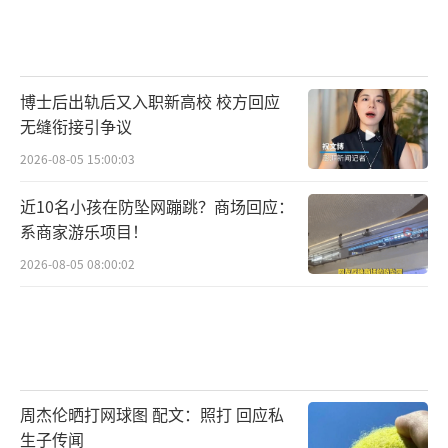
朋友们说他另类，是因为他的作息时间总
是与大家不一样，常常“失踪”。每当遇到极
端天气，晚上他要执行特殊巡护。就在前几
博士后出轨后又入职新高校 校方回应
天，他连着熬了5天大夜班，几乎夜夜都在抢
无缝衔接引争议
修，当真成了追着星星的人。家人说他另类，
2026-08-05 15:00:03
是因为一个大学生放着老婆、5岁的孩子在老家
河南，偏偏一个人来东北“吃苦”，工作7年总
近10名小孩在防坠网蹦跳？商场回应：
系商家游乐项目！
也不回家。今年春节，他又向满心期待的家人
2026-08-05 08:00:02
说了“不”。
这是海拔3800米的青藏高原多年冻土区研
究观测基地。26岁的工程师王宏在新春佳节迎
来的却是寂寥旷野中巡路观测的普通日子。揉
揉因缺氧而酸胀的太阳穴，他背起装备拿着手
周杰伦晒打网球图 配文：照打 回应私
生子传闻
电筒一闪身出了宿舍，随手关好门，怕屋里攒