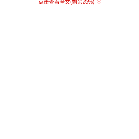
需要更换成新的漏电保护器，不要钱，现在我
点击查看全文(剩余
83
%)
给您装上，装上之后就不会冒‘火
星’了。”李鹏鹏大声对耳背的马大娘说。话
音刚落，李鹏鹏就熟练地用螺丝刀卸下老式闸
刀，装上漏电保护器，接上线头通电，整个过
程不到5分钟。
一个细节深深打动了记者。更换完漏电保
护器，检测线路正常后，李鹏鹏没有急着要走
的意思，而是拿起桌子上手掌大小的电视遥控
器，打开电视，改起了电视台频道。李鹏鹏一
边改着电视台频道，一边和马大娘唠起了家
常。“马大娘，今天除夕夜，我帮您改到播春
晚的频道，您眼神不好，遥控器上字太小，晚
上就不用再调了。”贴心的李鹏鹏就是这样一