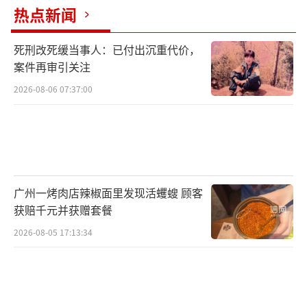
热点新闻
子包好了，放了满满一冰箱，与同事一起下饺
子吃。
死刑改死缓当事人：已付出沉重代价，
案件再审引关注
正月初一清晨7时，国网长春供电公司的巡
2026-08-06 07:37:00
线员彭星星来到高压铁塔下，即将开始工作。
彭星星，一个名字很特别的89年大男孩，只见
他头戴棉帽，裹着厚厚的棉衣，随身背着巡检
工具、水壶和木棍，原本清瘦的他显得很臃
肿。“出去巡线中午顾不上吃饭，拿水就可
广州一烤肉店辣椒面里发现活蠼螋 顾客
以，但木棍可不能忘。”彭星星说，他日常的
获赔千元并获赠套餐
工作是游走于长春所有的66千伏高压铁塔间，
2026-08-05 17:13:34
探查各种隐患。由于巡线路多半在郊区，要穿
过无人荒地，还要翻墙前行，被蛇吓过，被狗
追过，所以要带着小木棍防身。彭星星说，每