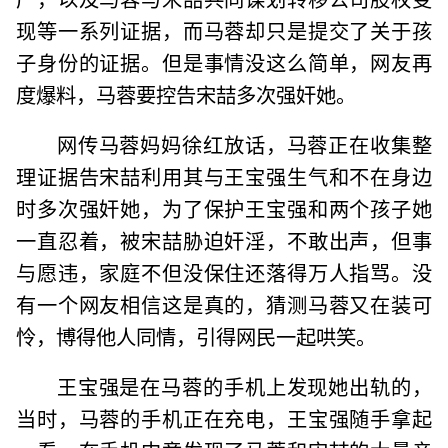
现等一系列证据，而马蓉却只是提交了关于孩
子身份的证据。但是事情没这么简单，网友再
度爆料，马蓉要控告宋喆多次强奸她。
网传马蓉妈妈徐红放话，马蓉正在收集整
理证据告宋喆利用其与王宝强生气和不在身边
时多次强奸她，为了保护王宝强和两个孩子她
一直忍着，被宋喆胁迫奸淫，不敢出声，但事
与愿违，家庭不但没保住还落得万人指骂。没
有一个网友相信这是真的，猜测马蓉又在装可
怜，博得他人同情，引得网民一起哄笑。
王宝强是在马蓉的手机上发现她出轨的，
当时，马蓉的手机正在充电，王宝强随手拿起