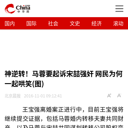
国内
国际
社会
文史
经济
滚动
神逆转！马蓉要起诉宋喆强奸 网民为何
一起哄笑(图)
北京晨报
2016-11-01 09:12:41
王宝强离婚案正进行中，目前王宝强将
继续提交证据，包括马蓉婚内转移夫妻共同财
产，以及马蓉与宋喆共同谋划转移公司股权变