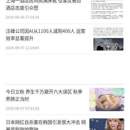
上海一酒店房间爬满床虱 住客反被怼
酒店态度引众怒
2026-08-06 17:16:24
汪峰公司因AI从1100人减到400人 运营
效率显著提升
2026-08-07 11:24:00
今日立秋 养生千万避开六大误区 秋季
养肺正当时
2026-08-07 07:41:58
日本网红自杀案在韩国引发很大冲击 网
暴悲剧敲响警钟