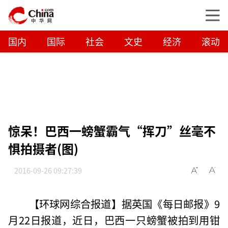
国内
国际
社会
文史
经济
滚动
惊呆！巴西一螃蟹霸气“挥刀”丝毫不
惧拍摄者(图)
2016-09-26 09:27:39
【环球网综合报道】据英国《每日邮报》9
月22日报道，近日，巴西一只螃蟹被拍到用钳