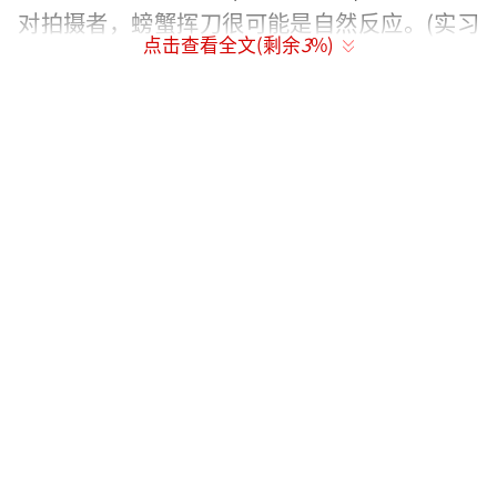
对拍摄者，螃蟹挥刀很可能是自然反应。(实习
点击查看全文(剩余
3
%)
编译：孔维馨 审稿：朱盈库)
（责任编辑：1117）