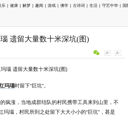
娱乐
|
健康
|
解梦
|
趣闻
|
游戏
|
佛学
|
古诗词
|
生活
|
守艺中华
|
国
瑙 遗留大量数十米深坑(图)
红玛瑙
时留下“巨坑”。
格的疯涨，当地成群结队的村民携带工具来到山里，不
红玛瑙，村民所到之处留下大大小小的“巨坑”，甚是