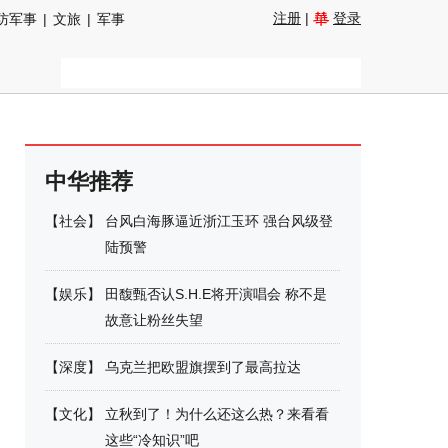
注册
|
登录
防军事
|
文旅
|
军事
中华推荐
【
社会
】
台风白海豚逼近浙江玉环 强台风级登
陆预警
【
娱乐
】
田馥甄否认S.H.E将开演唱会 称不是
故意让粉丝失望
【
深度
】
乌克兰把欧盟旗摆到了最高拉达
【
文化
】
立秋到了！为什么还这么热？来看看
这些“冷知识”吧