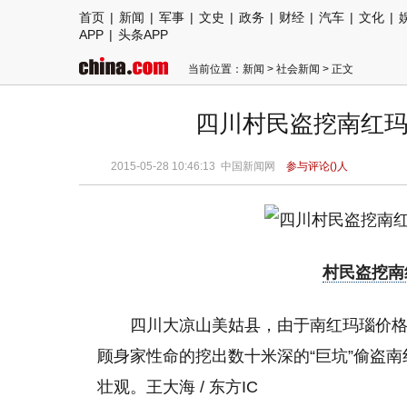
首页
|
新闻
|
军事
|
文史
|
政务
|
财经
|
汽车
|
文化
|
APP
|
头条APP
当前位置：
新闻
>
社会新闻
> 正文
四川村民盗挖南红玛
2015-05-28 10:46:13
中国新闻网
参与评论(
)人
村民盗挖南
四川大凉山美姑县，由于南红玛瑙价
顾身家性命的挖出数十米深的“巨坑”偷盗南
壮观。王大海 / 东方IC