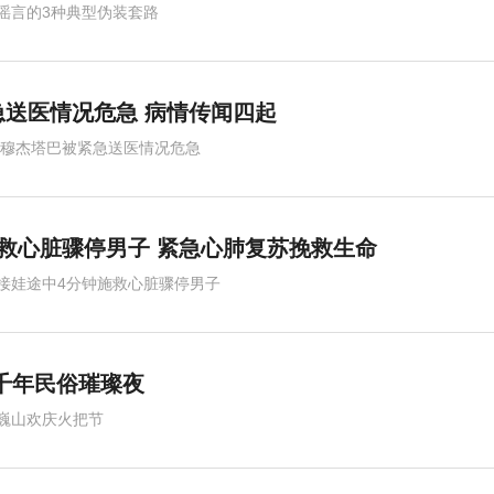
谣言的3种典型伪装套路
干部人事制度改革
送医情况危急 病情传闻四起
,穆杰塔巴被紧急送医情况危急
救心脏骤停男子 紧急心肺复苏挽救生命
接娃途中4分钟施救心脏骤停男子
千年民俗璀璨夜
巍山欢庆火把节
历史传承