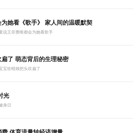
为她看《歌手》 家人间的温暖默契
童说王菲窦唯都会为她看歌手
扁了 萌态背后的生理秘密
宝宝吹蜡烛把头吹扁了
时光
健身日
亿消费 体育流量转经济增量