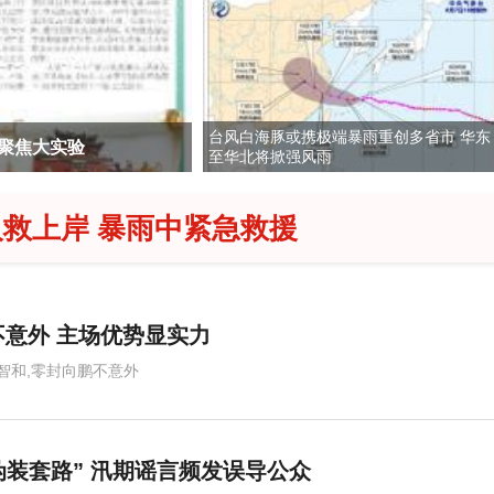
台风白海豚或携极端暴雨重创多省市 华东
聚焦大实验
至华北将掀强风雨
救上岸 暴雨中紧急救援
意外 主场优势显实力
智和,零封向鹏不意外
伪装套路” 汛期谣言频发误导公众