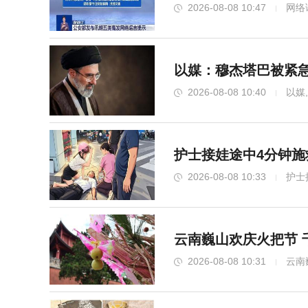
2026-08-08 10:47
网络
重庆一高校科长主任自愿转任辅导员 深化
以媒：穆杰塔巴被紧急
2026-08-08 10:40
以媒
护士接娃途中4分钟施
2026-08-08 10:33
护士
云南巍山欢庆火把节 
2026-08-08 10:31
云南
红军后代“替爷爷讲长征” 三代人的