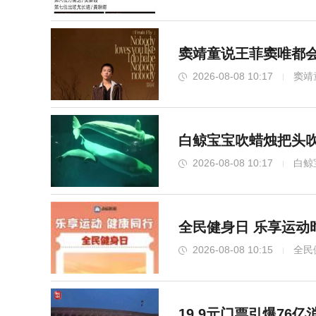
窦靖童说王菲窦唯都会
2026-08-08 10:17
窦靖
白鲸宝宝吹蜡烛把头吹
2026-08-08 10:17
白鲸
全民健身日 乐享运动
2026-08-08 10:15
全民
19.9元门票引爆76