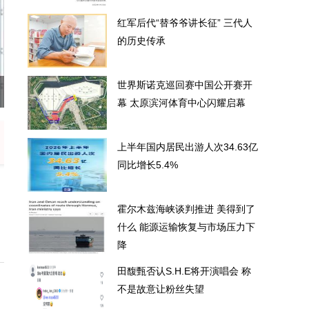
红军后代“替爷爷讲长征” 三代人
的历史传承
世界斯诺克巡回赛中国公开赛开
幕 太原滨河体育中心闪耀启幕
上半年国内居民出游人次34.63亿
同比增长5.4%
霍尔木兹海峡谈判推进 美得到了
什么 能源运输恢复与市场压力下
降
田馥甄否认S.H.E将开演唱会 称
不是故意让粉丝失望