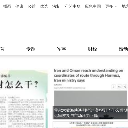
插画
健康
公益
优选
法制
守艺中华
应急中国
更多
地
育
专题
军事
财经
滚动
霍尔木兹海峡谈判推进 美得到了什么 能
运输恢复与市场压力下降