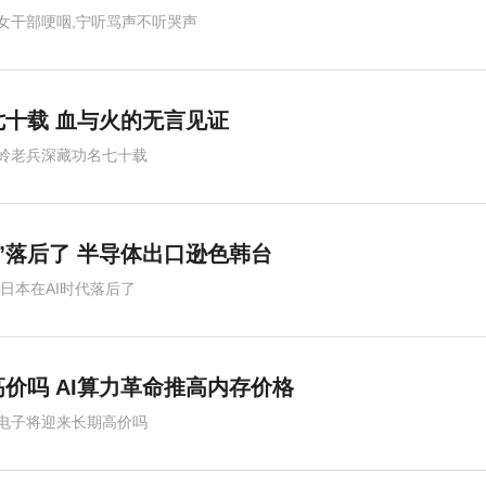
女干部哽咽,宁听骂声不听哭声
十载 血与火的无言见证
岭老兵深藏功名七十载
代”落后了 半导体出口逊色韩台
,日本在AI时代落后了
价吗 AI算力革命推高内存价格
电子将迎来长期高价吗