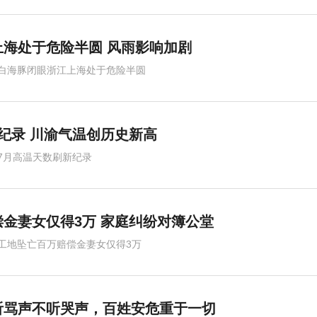
海处于危险半圆 风雨影响加剧
白海豚闭眼浙江上海处于危险半圆
纪录 川渝气温创历史新高
7月高温天数刷新纪录
增长5.4%
金妻女仅得3万 家庭纠纷对簿公堂
工地坠亡百万赔偿金妻女仅得3万
听骂声不听哭声，百姓安危重于一切