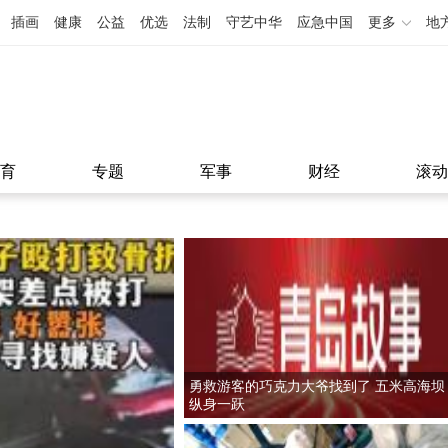
插画
健康
公益
优选
法制
守艺中华
应急中国
更多
地
育
专题
军事
财经
滚动
勇救游客的巧克力大爷找到了 五米高海坝
纵身一跃