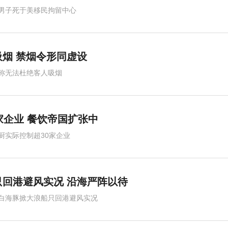
男子死于美移民拘留中心
烟 禁烟令形同虚设
称无法杜绝客人吸烟
家企业 餐饮帝国扩张中
厨实际控制超30家企业
回港避风实况 沿海严阵以待
白海豚掀大浪船只回港避风实况