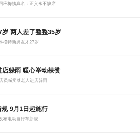
回应梅姨真名：正义永不缺席
岁 两人差了整整35岁
琳模特新男友才27岁
进店躲雨 暖心举动获赞
岁店员喊卖菜老人进店躲雨
规 9月1日起施行
发布电动自行车新规