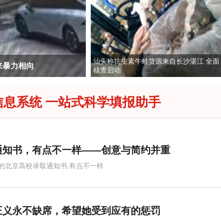
汕头称抗生素牛蛙货源来自长沙湛江 全面
来暴力相向
得物旗下二手平台95分搬运转转数据
核查启动
信息系统 一站式科学填报助手
通知书，有点不一样——创意与简约并重
的北京高校录取通知书,有点不一样
正义永不缺席，希望她受到应有的惩罚