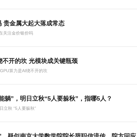
 贵金属大起大落成常态
在关注金价银价吗
I绕不开的坎 光模块成关键瓶颈
,GPU算力是AI绕不开的坎
能躺”，明日立秋“5人要躲秋”，指哪5人？
7日立秋 “5人要躲秋”
”，疑似南京大学数学院院长辞职信流传，院方回应