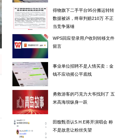
得物旗下二手平台95分搬运转转
数据被诉，终审判赔210万 不正
当竞争落锤
WPS回应登录用户收到转移文件
被诉，终审判赔210万 不正当竞争落锤
W
留言
事业单位招聘不是人情买卖：金
钱不应动摇公平底线
勇救游客的巧克力大爷找到了 五
米高海坝纵身一跃
田馥甄否认S.H.E将开演唱会 称
不是故意让粉丝失望