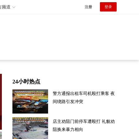
方频道
注册
登录
24小时热点
警方通报出租车司机殴打乘客 夜
间绕路引发冲突
店主劝阻门前停车遭殴打 礼貌劝
阻换来暴力相向