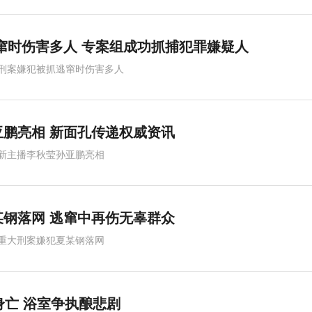
窜时伤害多人 专案组成功抓捕犯罪嫌疑人
刑案嫌犯被抓逃窜时伤害多人
鹏亮相 新面孔传递权威资讯
新主播李秋莹孙亚鹏亮相
钢落网 逃窜中再伤无辜群众
重大刑案嫌犯夏某钢落网
身亡 浴室争执酿悲剧