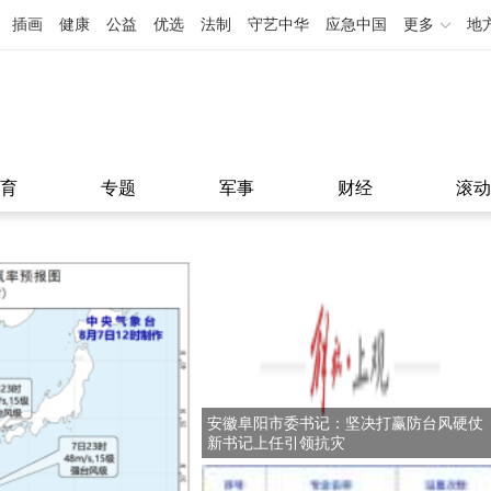
插画
健康
公益
优选
法制
守艺中华
应急中国
更多
地
育
专题
军事
财经
滚动
安徽阜阳市委书记：坚决打赢防台风硬仗
新书记上任引领抗灾