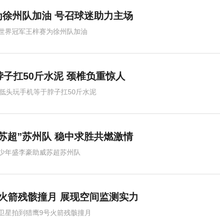
徐州队加油 号召球迷助力主场
世界冠军王梓赛为徐州队加油
脖子扛50斤水泥 颈椎负重惊人
度低头玩手机等于脖子扛50斤水泥
苏超”苏州队 稳中求胜共燃激情
少年盛李豪助威苏超苏州队
火箭残骸撞月 展现空间监测实力
卫星拍到猎鹰9号火箭残骸撞月