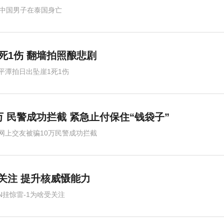
岁中国男子在泰国身亡
死1伤 翻墙拍照酿悲剧
平潭拍日出坠崖1死1伤
万 民警成功拦截 紧急止付保住“钱袋子”
网上交友被骗10万民警成功拦截
受关注 提升核威慑能力
6N挂惊雷-1为啥受关注