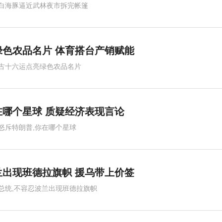
白海豚逼近武林夜市拆完帐篷
绿色农品名片 体育搭台产销赋能
古十六运点亮绿色农品名片
哪个星球 质疑经济表现言论
怒斥特朗普,你在哪个星球
出现班德拉旗帜 援乌带上价签
总统,不容忍波兰出现班德拉旗帜