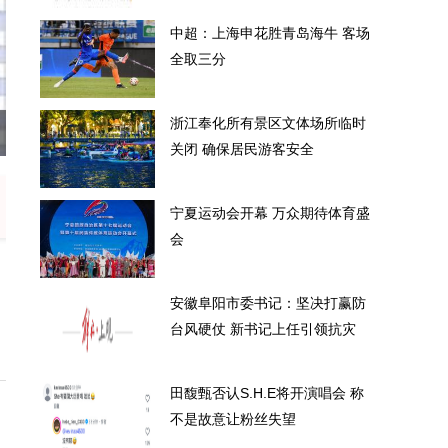
中超：上海申花胜青岛海牛 客场
全取三分
浙江奉化所有景区文体场所临时
海申花胜青岛海牛 客场全取三分
浙
关闭 确保居民游客安全
宁夏运动会开幕 万众期待体育盛
会
安徽阜阳市委书记：坚决打赢防
台风硬仗 新书记上任引领抗灾
田馥甄否认S.H.E将开演唱会 称
不是故意让粉丝失望