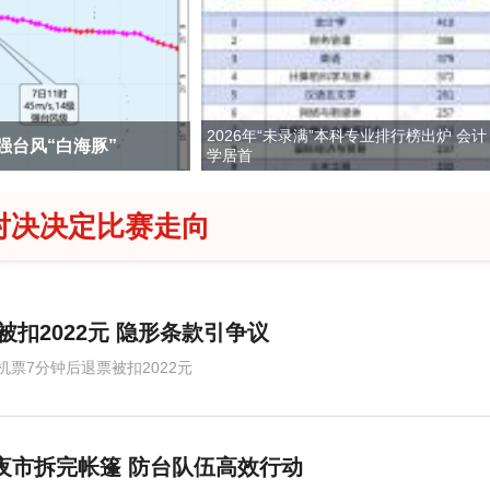
2026年“未录满”本科专业排行榜出炉 会计
 新品频出竞争激烈
中超：上
学居首
对决决定比赛走向
扣2022元 隐形条款引争议
机票7分钟后退票被扣2022元
夜市拆完帐篷 防台队伍高效行动