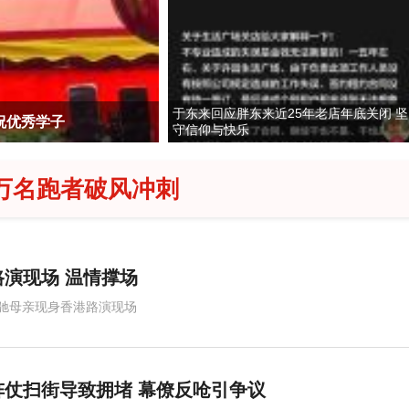
于东来回应胖东来近25年老店年底关闭 坚
祝优秀学子
马斯克要颠覆EUV光刻
守信仰与快乐
 万名跑者破风冲刺
演现场 温情撑场
驰母亲现身香港路演现场
仗扫街导致拥堵 幕僚反呛引争议