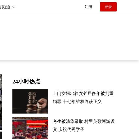
方频道
注册
登录
24小时热点
上门女婿出轨女邻居多年被判重
婚罪 十七年维权终获正义
考生被清华录取 村里英歌巡游设
宴 庆祝优秀学子