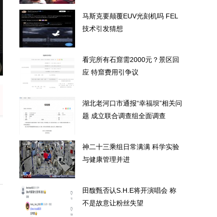
马斯克要颠覆EUV光刻机吗 FEL
技术引发猜想
看完所有石窟需2000元？景区回
机吗 FEL技术引发猜想
看完所有石
应 特窟费用引争议
湖北老河口市通报“幸福坝”相关问
题 成立联合调查组全面调查
神二十三乘组日常满满 科学实验
与健康管理并进
田馥甄否认S.H.E将开演唱会 称
不是故意让粉丝失望