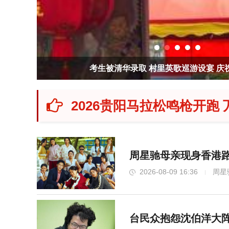
考生被清华录取 村里英歌巡游设宴 庆
2026贵阳马拉松鸣枪开跑
周星驰母亲现身香港路
2026-08-09 16:36
周星
台民众抱怨沈伯洋大阵