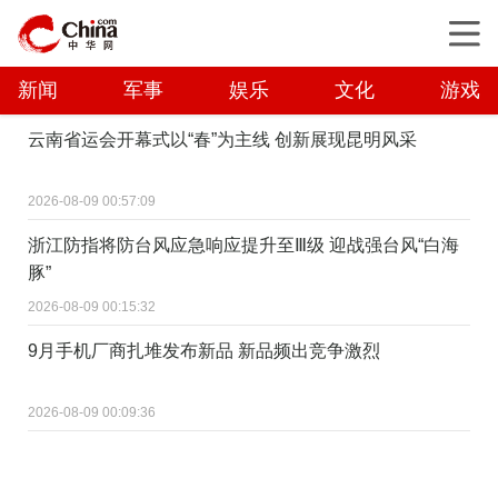
新闻
军事
娱乐
文化
游戏
云南省运会开幕式以“春”为主线 创新展现昆明风采
2026-08-09 00:57:09
浙江防指将防台风应急响应提升至Ⅲ级 迎战强台风“白海
豚”
2026-08-09 00:15:32
9月手机厂商扎堆发布新品 新品频出竞争激烈
2026-08-09 00:09:36