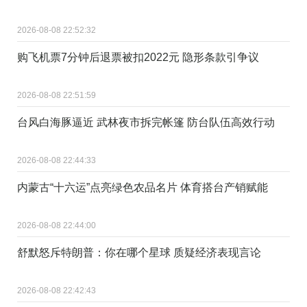
2026-08-08 22:52:32
购飞机票7分钟后退票被扣2022元 隐形条款引争议
2026-08-08 22:51:59
台风白海豚逼近 武林夜市拆完帐篷 防台队伍高效行动
2026-08-08 22:44:33
内蒙古“十六运”点亮绿色农品名片 体育搭台产销赋能
2026-08-08 22:44:00
舒默怒斥特朗普：你在哪个星球 质疑经济表现言论
2026-08-08 22:42:43