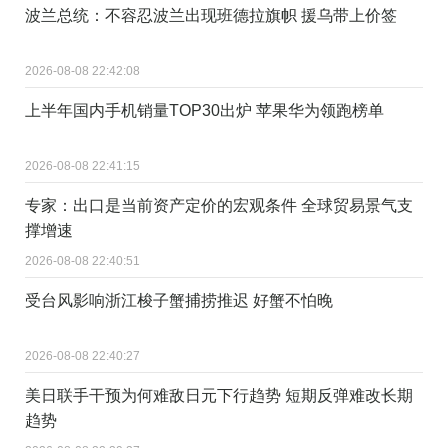
波兰总统：不容忍波兰出现班德拉旗帜 援乌带上价签
2026-08-08 22:42:08
上半年国内手机销量TOP30出炉 苹果华为领跑榜单
2026-08-08 22:41:15
专家：出口是当前资产定价的宏观条件 全球贸易景气支
撑增速
2026-08-08 22:40:51
受台风影响浙江梭子蟹捕捞推迟 好蟹不怕晚
2026-08-08 22:40:27
美日联手干预为何难敌日元下行趋势 短期反弹难改长期
趋势