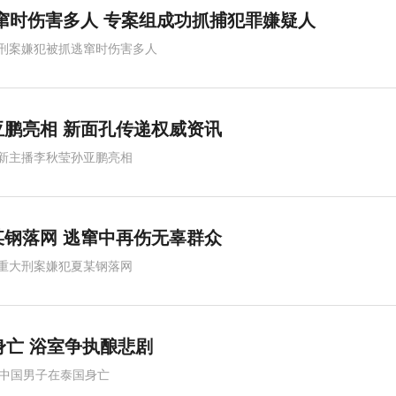
窜时伤害多人 专案组成功抓捕犯罪嫌疑人
刑案嫌犯被抓逃窜时伤害多人
鹏亮相 新面孔传递权威资讯
新主播李秋莹孙亚鹏亮相
钢落网 逃窜中再伤无辜群众
重大刑案嫌犯夏某钢落网
身亡 浴室争执酿悲剧
岁中国男子在泰国身亡