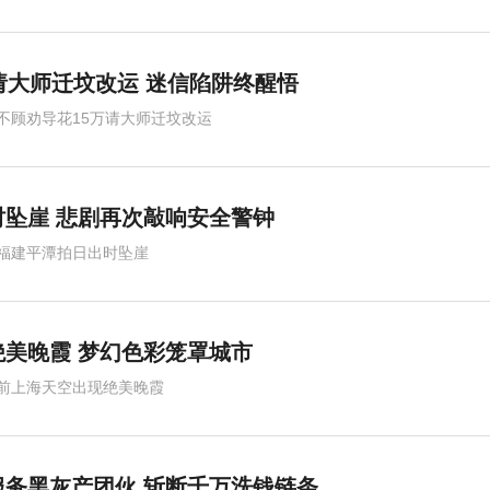
请大师迁坟改运 迷信陷阱终醒悟
不顾劝导花15万请大师迁坟改运
坠崖 悲剧再次敲响安全警钟
福建平潭拍日出时坠崖
美晚霞 梦幻色彩笼罩城市
前上海天空出现绝美晚霞
务黑灰产团伙 斩断千万洗钱链条