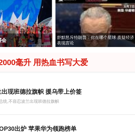
舒默怒斥特朗普：你在哪个星球 质疑经济
台风硬仗 新书记上任引领抗灾
2026年
表现言论
2000毫升 用热血书写大爱
出现班德拉旗帜 援乌带上价签
总统,不容忍波兰出现班德拉旗帜
OP30出炉 苹果华为领跑榜单