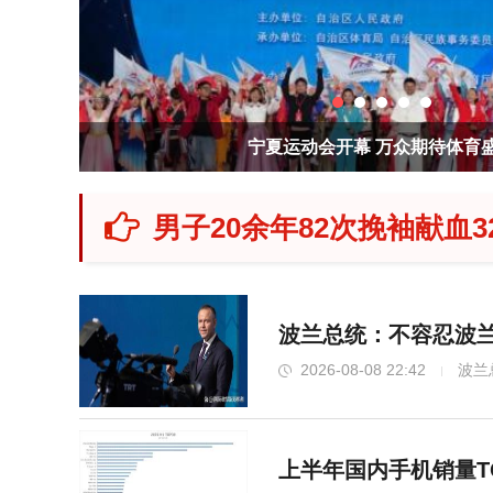
会
安徽阜阳市委书记：坚决打赢防
男子20余年82次挽袖献血3
波兰总统：不容忍波兰
2026-08-08 22:42
波兰
上半年国内手机销量T