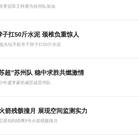
世界冠军王梓赛为徐州队加油
脖子扛50斤水泥 颈椎负重惊人
度低头玩手机等于脖子扛50斤水泥
苏超”苏州队 稳中求胜共燃激情
少年盛李豪助威苏超苏州队
火箭残骸撞月 展现空间监测实力
卫星拍到猎鹰9号火箭残骸撞月