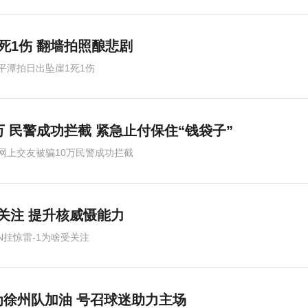
死1伤 翻墙拍照酿悲剧
平潭拍日出坠崖1死1伤
万 民警成功拦截 紧急止付保住“钱袋子”
网上交友被骗10万民警成功拦截
受关注 提升核威慑能力
6N挂惊雷-1为啥受关注
徐州队加油 号召球迷助力主场