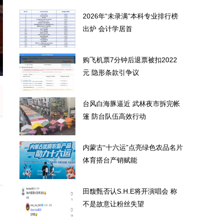
2026年“未录满”本科专业排行榜
出炉 会计学居首
购飞机票7分钟后退票被扣2022
“未录满”本科专业排行榜出炉 会计学居首
元 隐形条款引争议
台风白海豚逼近 武林夜市拆完帐
篷 防台队伍高效行动
内蒙古“十六运”点亮绿色农品名片
体育搭台产销赋能
田馥甄否认S.H.E将开演唱会 称
不是故意让粉丝失望