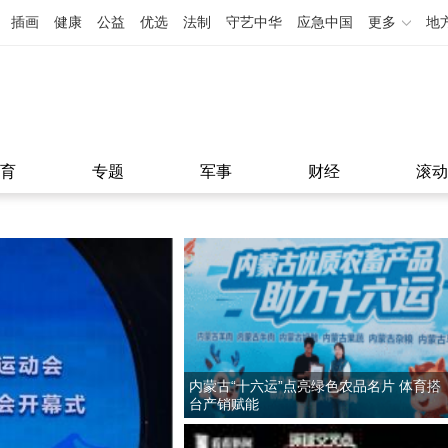
插画
健康
公益
优选
法制
守艺中华
应急中国
更多
地
育
专题
军事
财经
滚动
内蒙古“十六运”点亮绿色农品名片 体育搭
台产销赋能