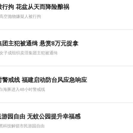
被行拘 花盆从天而降险酿祸
楼高空抛物嫌疑人被行拘
集团主犯被通缉 悬赏8万元捉拿
岁女子成组织卖淫集团主犯被通缉
时警戒线 福建启动防台风应急响应
白海豚进入48小时警戒线
民游园自由 无蚊公园提升幸福感
黑科技解锁市民游园自由