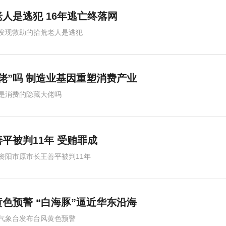
人是逃犯 16年逃亡终落网
发现救助的拾荒老人是逃犯
佬”吗 制造业基因重塑消费产业
是消费的隐藏大佬吗
平被判11年 受贿罪成
资阳市原市长王善平被判11年
色预警 “白海豚”逼近华东沿海
气象台发布台风黄色预警