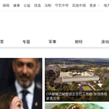
插画
健康
公益
优选
法制
守艺中华
应急中国
更多
地
育
专题
军事
财经
滚动
CIA被曝已秘密设立古巴工作组 加强情报
渗透活动