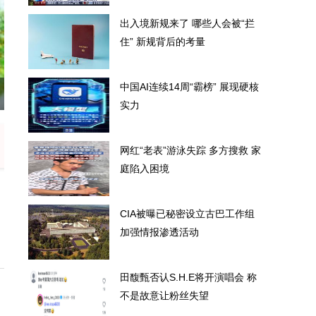
出入境新规来了 哪些人会被“拦
住” 新规背后的考量
中国AI连续14周“霸榜” 展现硬核
被“拦住” 新规背后的考量
中国
实力
网红“老表”游泳失踪 多方搜救 家
庭陷入困境
CIA被曝已秘密设立古巴工作组
加强情报渗透活动
田馥甄否认S.H.E将开演唱会 称
不是故意让粉丝失望