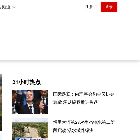
方频道
注册
登录
24小时热点
国际足联：向理事会和会员协会
致歉 承认提案推进失误
塔里木河第27次生态输水第二阶
段启动 活水滋养绿洲