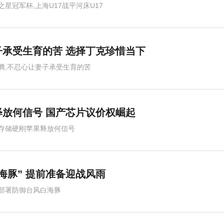
之星冠军杯,上海U17战平河床U17
承受生育的苦 选择丁克珍惜当下
腾,不忍心让妻子承受生育的苦
释放何信号 国产芯片议价权崛起
存储硬刚苹果释放何信号
海豚” 提前准备迎战风雨
部署防御台风白海豚