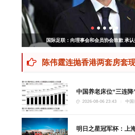
塔里木河第27次生态输水第二阶段启动 
陈伟霆连抛香港两套房套现近
中国养老床位“三连降
2026-08-06 23:43
中国
明日之星冠军杯：上海