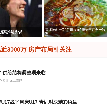
青海拉面告别“兰州拉面” 推进三店合一转
活水滋养绿洲
出入境新规来了 哪些人会
型
3000万 房产布局引关注
” 供给结构调整期来临
养老床位三连降
U17战平河床U17 青训对决精彩纷呈