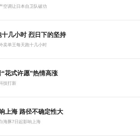
产空调让日本自卫队破功
跑十几小时 烈日下的坚持
外卖单王每天跑十几小时
“花式许愿”热情高涨
科技打新
影响上海 路径不确定性大
白海豚7日起影响上海