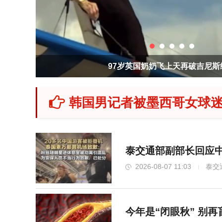
北京发布山洪灾害风险黄色预警 请公众
韩国男记者被墨西哥女球迷
泰交通部副部长回应中
2026-08-07 11:03
泰交
今年是“闭眼秋” 别