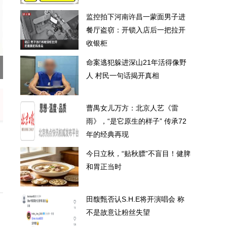
监控拍下河南许昌一蒙面男子进
餐厅盗窃：开锁入店后一把拉开
收银柜
命案逃犯躲进深山21年活得像野
厅盗窃：开锁入店后一把拉开收银柜
命案逃犯躲进
人 村民一句话揭开真相
曹禺女儿万方：北京人艺《雷
雨》，“是它原生的样子” 传承72
年的经典再现
今日立秋，“贴秋膘”不盲目！健脾
和胃正当时
田馥甄否认S.H.E将开演唱会 称
不是故意让粉丝失望