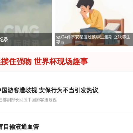
做好4件事安稳度过换季过渡期 立秋养生
远离山洪沟道
监控拍下河南许昌一蒙面男子进餐
要点
搂住强吻 世界杯现场趣事
国游客遭歧视 安保行为不当引发热议
通部副部长回应中国游客遭歧视
再盲目输液通血管