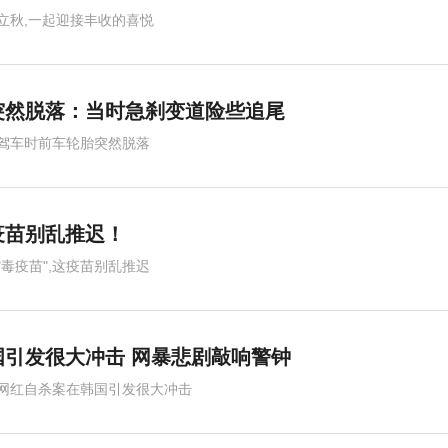
立秋,一起迎接丰收的喜悦
突然脱落：当时急刹变道险些追尾
驾车时前车轮胎突然脱落
疫苗别乱推迟！
"毒疫苗",这疫苗别乱推迟
引发很大冲击 网暴悲剧敲响警钟
网红自杀案在韩国引发很大冲击