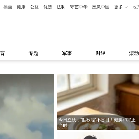
插画
健康
公益
优选
法制
守艺中华
应急中国
更多
地
育
专题
军事
财经
滚动
今日立秋，“贴秋膘”不盲目！健脾和胃正
当时