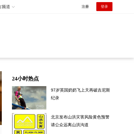
方频道
注册
登录
24小时热点
97岁英国奶奶飞上天再破吉尼斯
纪录
北京发布山洪灾害风险黄色预警
请公众远离山洪沟道