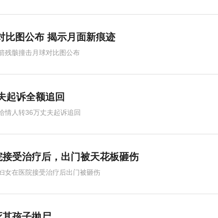
对比图公布 揭示月面新痕迹
箭残骸撞击月球对比图公布
丈夫起诉全额追回
给情人转36万丈夫起诉追回
院接受治疗后，出门被天花板砸伤
妇女在医院接受治疗后出门被砸伤
死其孩子抛尸