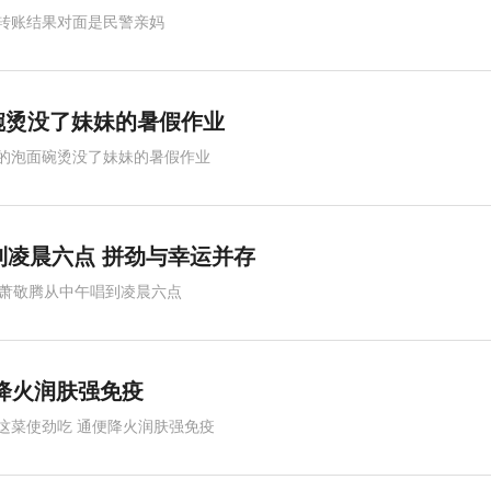
转账结果对面是民警亲妈
碗烫没了妹妹的暑假作业
的泡面碗烫没了妹妹的暑假作业
到凌晨六点 拼劲与幸运并存
岁萧敬腾从中午唱到凌晨六点
降火润肤强免疫
这菜使劲吃 通便降火润肤强免疫