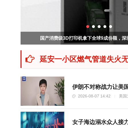
诞生“四小龙”
老人回应抓住女子鬼手
延安一小区燃气管道失火无
伊朗不对称战力让美国
2026-08-07 14:42
美国
女子海边溺水众人接力