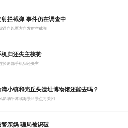
射拦截弹 事件仍在调查中
称误向以军方向发射拦截弹
手机归还失主获赞
连捡两部手机归还失主
台湾小镇和壳丘头遗址博物馆还能去吗？
风影响平潭临海景区景点将关闭
警亲妈 骗局被识破