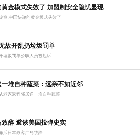
黄金模式失效了 加盟制安全隐忧显现
被查,中国快递的黄金模式失效了
员无故开乱扔垃圾罚单
开垃圾罚单公职人员被起诉
送一堆自种蔬菜：远亲不如近邻
从老家返程邻居送一堆自种蔬菜
致辞 避谈美国投弹史实
痛斥日本政客广岛致辞