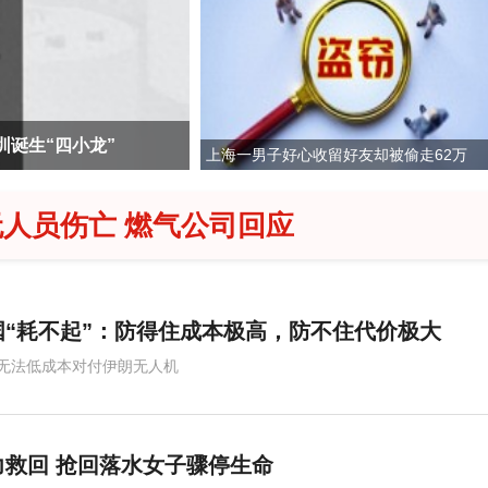
换钞 专挑老年人作案
官方再回应“
上海一男子好心收留好友却被偷走62万
人员伤亡 燃气公司回应
“耗不起”：防得住成本极高，防不住代价极大
无法低成本对付伊朗无人机
救回 抢回落水女子骤停生命