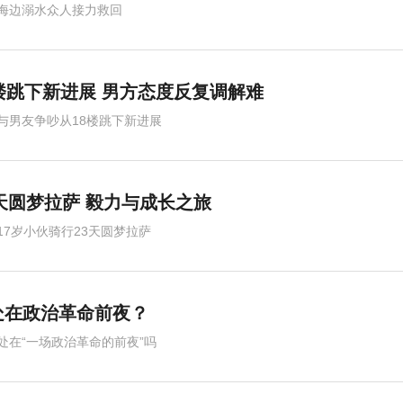
海边溺水众人接力救回
楼跳下新进展 男方态度反复调解难
与男友争吵从18楼跳下新进展
3天圆梦拉萨 毅力与成长之旅
17岁小伙骑行23天圆梦拉萨
处在政治革命前夜？
处在“一场政治革命的前夜”吗