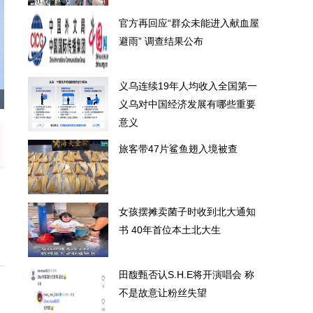
官方再回应“群众未能进入献血屋
避雨” 调查结果公布
义乌连续19年人均收入全国第一
群众未能进入献血屋避雨” 调查结果公布
义乌连
义乌对中国经济发展有哪些重要
意义
旅客带47片鲨鱼翅入境被查
女孩摆摊卖菌子时收到北大通知
书 40年首位本土北大生
田馥甄否认S.H.E将开演唱会 称
不是故意让粉丝失望