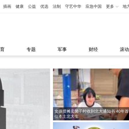
插画
健康
公益
优选
法制
守艺中华
应急中国
更多
地
育
专题
军事
财经
滚动
女孩摆摊卖菌子时收到北大通知书 40年首
位本土北大生