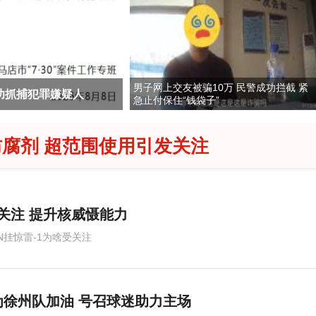
男子网上交友被骗10万 民警成功拦截 紧
功抓捕犯罪嫌疑人
央视新主播李秋莹孙亚鹏
急止付保住“钱袋子”
腐剂 超范围使用引发关注
受关注 提升核威慑能力
6N挂惊雷-1为啥受关注
徐州队加油 号召球迷助力主场