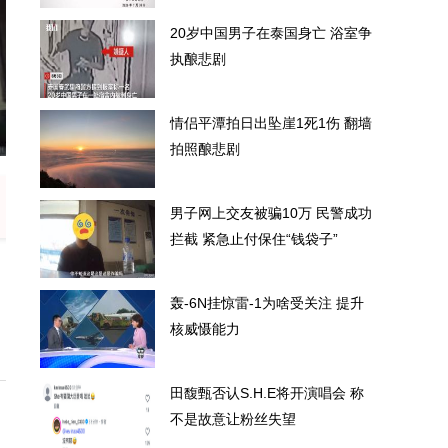
20岁中国男子在泰国身亡 浴室争
执酿悲剧
情侣平潭拍日出坠崖1死1伤 翻墙
亮相 新面孔传递权威资讯
河南重大
拍照酿悲剧
男子网上交友被骗10万 民警成功
拦截 紧急止付保住“钱袋子”
轰-6N挂惊雷-1为啥受关注 提升
核威慑能力
田馥甄否认S.H.E将开演唱会 称
不是故意让粉丝失望