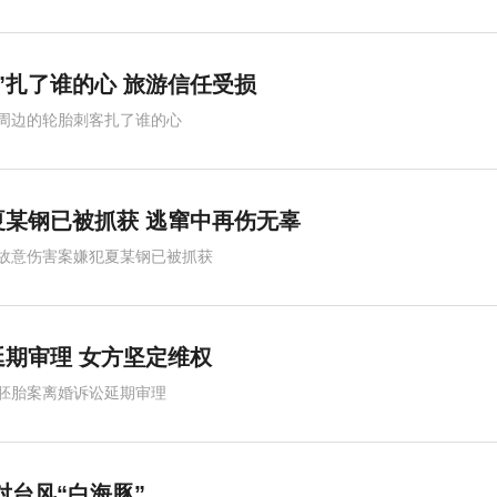
”扎了谁的心 旅游信任受损
周边的轮胎刺客扎了谁的心
某钢已被抓获 逃窜中再伤无辜
故意伤害案嫌犯夏某钢已被抓获
期审理 女方坚定维权
胚胎案离婚诉讼延期审理
对台风“白海豚”