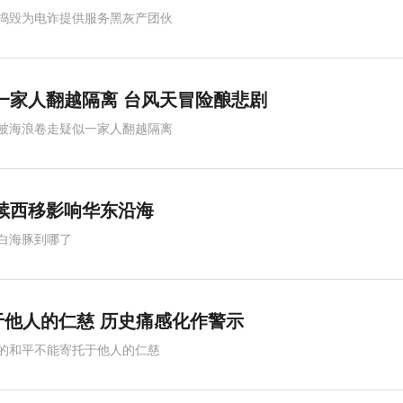
捣毁为电诈提供服务黑灰产团伙
一家人翻越隔离 台风天冒险酿悲剧
被海浪卷走疑似一家人翻越隔离
续西移影响华东沿海
白海豚到哪了
他人的仁慈 历史痛感化作警示
的和平不能寄托于他人的仁慈