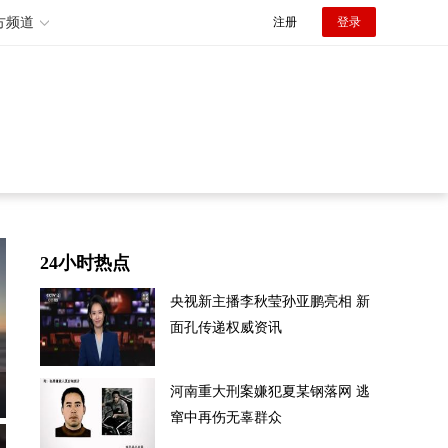
方频道
注册
登录
24小时热点
央视新主播李秋莹孙亚鹏亮相 新
面孔传递权威资讯
河南重大刑案嫌犯夏某钢落网 逃
窜中再伤无辜群众