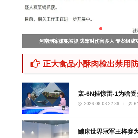
河南刑案嫌犯被抓 逃窜时伤害多人 专案组成
正大食品小酥肉检出禁用防
轰-6N挂惊雷-1为啥
2026-08-08 22:36
轰-
蹦床世界冠军王梓赛为