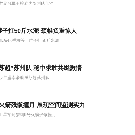
世界冠军王梓赛为徐州队加油
脖子扛50斤水泥 颈椎负重惊人
度低头玩手机等于脖子扛50斤水泥
苏超”苏州队 稳中求胜共燃激情
少年盛李豪助威苏超苏州队
火箭残骸撞月 展现空间监测实力
卫星拍到猎鹰9号火箭残骸撞月