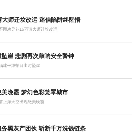
请大师迁坟改运 迷信陷阱终醒悟
不顾劝导花15万请大师迁坟改运
坠崖 悲剧再次敲响安全警钟
福建平潭拍日出时坠崖
美晚霞 梦幻色彩笼罩城市
前上海天空出现绝美晚霞
务黑灰产团伙 斩断千万洗钱链条