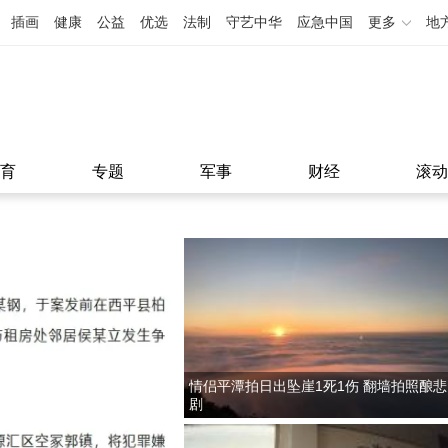
插画
健康
公益
优选
法制
守艺中华
应急中国
更多
地
育
专题
军事
财经
滚动
情侣平潭拍日出坠崖1死1伤 翻墙拍照酿悲
剧