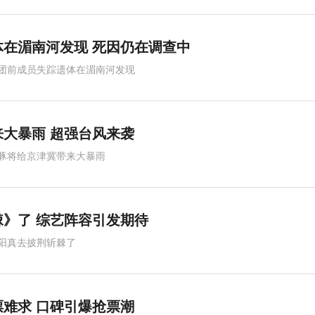
在湄南河发现 死因仍在调查中
团前成员失踪遗体在湄南河发现
大暴雨 超强台风来袭
豚将给京津冀带来大暴雨
》了 综艺阵容引发期待
阳真去披荆斩棘了
难求 口碑引爆抢票潮