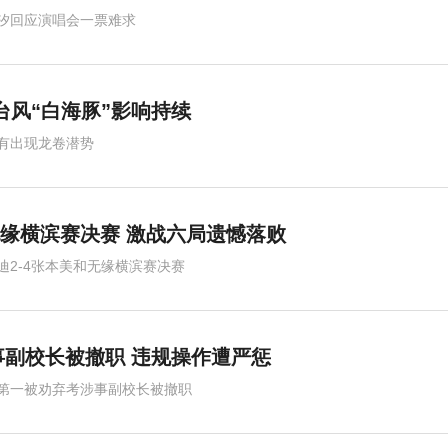
汐回应演唱会一票难求
台风“白海豚”影响持续
有出现龙卷潜势
 无缘横滨赛决赛 激战六局遗憾落败
迪2-4张本美和无缘横滨赛决赛
副校长被撤职 违规操作遭严惩
第一被劝弃考涉事副校长被撤职