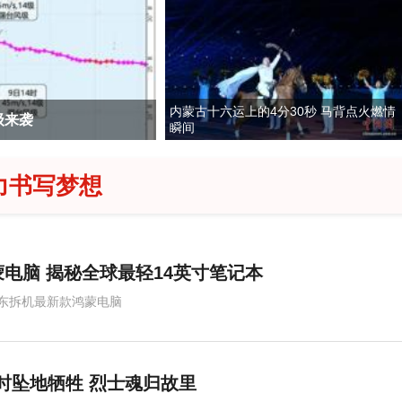
内蒙古十六运上的4分30秒 马背点火燃情
级来袭
苹果回应“官网删除千问
瞬间
力书写梦想
电脑 揭秘全球最轻14英寸笔记本
东拆机最新款鸿蒙电脑
降时坠地牺牲 烈士魂归故里