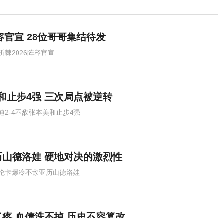
容官宣 28位哥哥集结待发
斩棘2026阵容官宣
美和止步4强 三次局点被逆转
迪2-4不敌张本美和止步4强
山德洛娃 硬地对决的激烈性
伦卡爆冷不敌亚历山德洛娃
疼 血债洗不掉 历史不容篡改