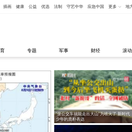
插画
健康
公益
优选
法制
守艺中华
应急中国
更多
地
育
专题
军事
财经
滚动
“坐公交车就能走出大山”为啥火了 新时代
少年的质朴表达