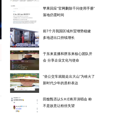
苹果回应“官网删除千问使用手册”
落地仍需时间
前7个月我国区域外贸增势稳健
使用手册” 落地仍需时间
前7个月我
多地进出口持续增长
于东来直播和胖东来核心团队开
会 分享企业文化与使命
“坐公交车就能走出大山”为啥火了
新时代少年的质朴表达
田馥甄否认S.H.E将开演唱会 称
不是故意让粉丝失望