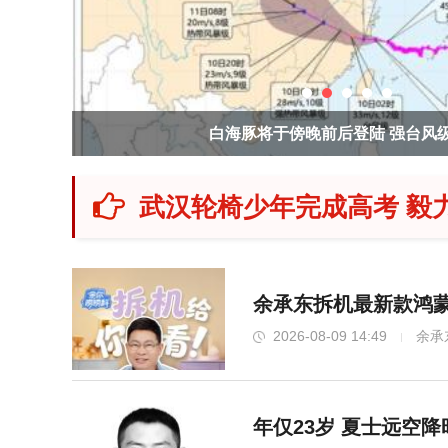
白海豚将于傍晚前后登陆 强台风
武汉轮椅少年完成高考 毅
余承东拆机最新款鸿蒙
2026-08-09 14:49
余承
年仅23岁 夏士远空