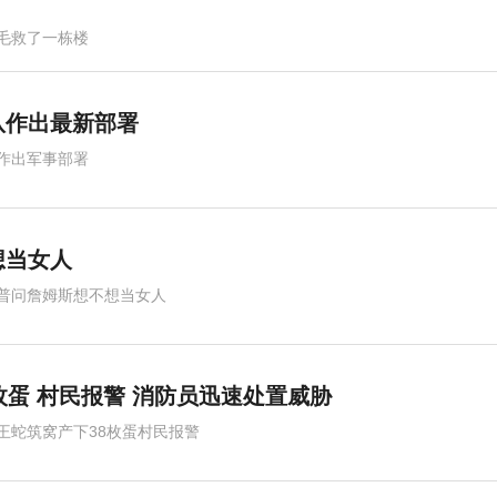
毛救了一栋楼
队作出最新部署
作出军事部署
想当女人
普问詹姆斯想不想当女人
枚蛋 村民报警 消防员迅速处置威胁
王蛇筑窝产下38枚蛋村民报警