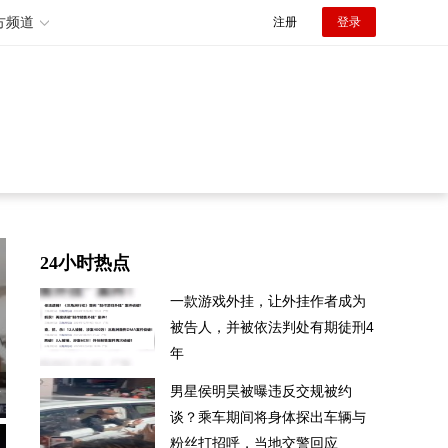
方频道
注册
登录
24小时热点
一款游戏外挂，让外挂作者成为
被告人，并被依法判处有期徒刑4
年
急
男星侯明昊被曝违反交规被约
谈？乘车期间将身体探出车辆与
粉丝打招呼，当地交警回应