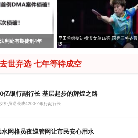
早田希娜挺进横滨女单16强 国乒三将齐晋
出车辆与粉丝打招呼，当
将租来的手机“变卖套现
级
客去世弃选 七年等待成空
00亿银行副行长 基层起步的辉煌之路
后女柜员逆袭成4200亿银行副行长
供水网格员夜巡管网让市民安心用水