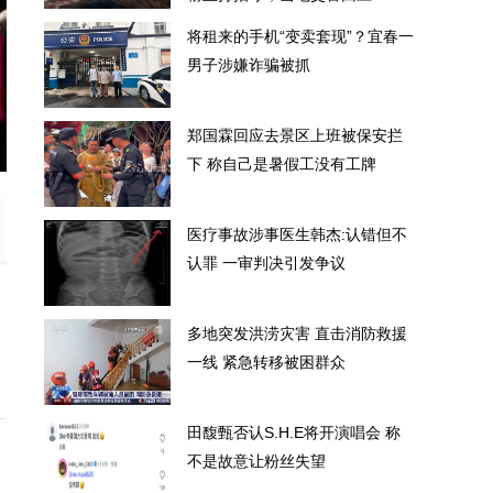
将租来的手机“变卖套现”？宜春一
男子涉嫌诈骗被抓
郑国霖回应去景区上班被保安拦
”？宜春一男子涉嫌诈骗被抓
郑国霖回应去
下 称自己是暑假工没有工牌
医疗事故涉事医生韩杰:认错但不
认罪 一审判决引发争议
多地突发洪涝灾害 直击消防救援
一线 紧急转移被困群众
田馥甄否认S.H.E将开演唱会 称
不是故意让粉丝失望