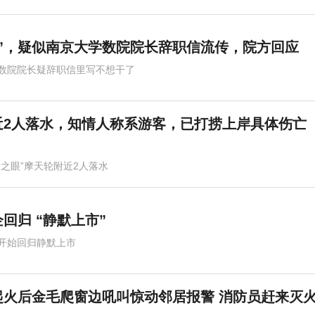
”，疑似南京大学数院院长辞职信流传，院方回应
数院院长疑辞职信里写不想干了
近2人落水，知情人称系游客，已打捞上岸具体伤亡
津之眼”摩天轮附近2人落水
回归 “静默上市”
开始回归静默上市
起火后金毛爬窗边吼叫惊动邻居报警 消防员赶来灭