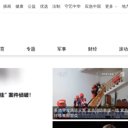
插画
健康
公益
优选
法制
守艺中华
应急中国
更多
地
育
专题
军事
财经
滚动
多地突发洪涝灾害 直击消防救援一线 紧
转移被困群众