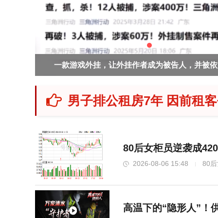
刑4年
男星侯明昊被曝违反交规被约谈？乘车期间将身体探
地交警回应
男子排公租房7年 因前租
80后女柜员逆袭成42
2026-08-06 15:48
80
高温下的“隐形人”！