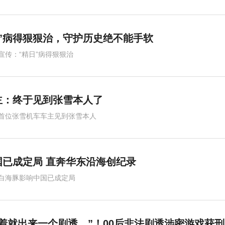
”病得狠狠治，守护历史绝不能手软
宣传：“精日”病得狠狠治
主：终于见到张雪本人了
首位张雪机车车主见到张雪本人
国已成定局 直奔华东沿海创纪录
白海豚影响中国已成定局
着就出来一个剧透…”！00后非法剧透涉密游戏获刑