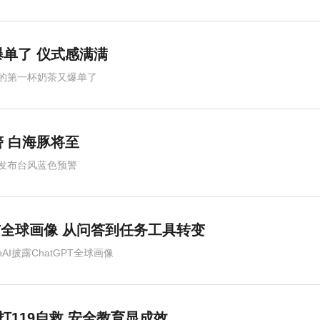
单了 仪式感满满
的第一杯奶茶又爆单了
 白海豚将至
发布台风蓝色预警
GPT全球画像 从问答到任务工具转变
nAI披露ChatGPT全球画像
打119自救 安全教育显成效