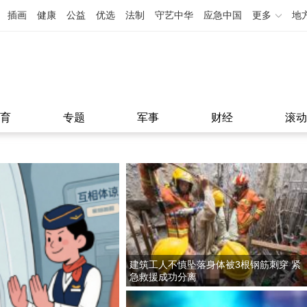
插画
健康
公益
优选
法制
守艺中华
应急中国
更多
地
育
专题
军事
财经
滚动
建筑工人不慎坠落身体被3根钢筋刺穿 紧
急救援成功分离