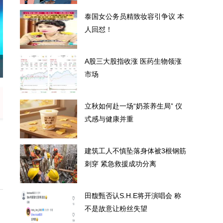
泰国女公务员精致妆容引争议 本
人回怼！
A股三大股指收涨 医药生物领涨
容引争议 本人回怼！
A
市场
立秋如何赴一场“奶茶养生局” 仪
式感与健康并重
建筑工人不慎坠落身体被3根钢筋
刺穿 紧急救援成功分离
田馥甄否认S.H.E将开演唱会 称
不是故意让粉丝失望