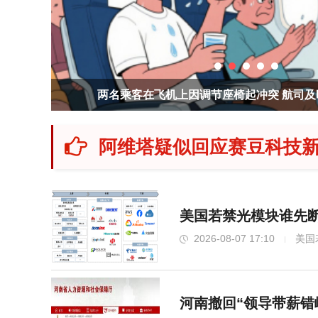
两名乘客在飞机上因调节座椅起冲突 航司
阿维塔疑似回应赛豆科技新
美国若禁光模块谁先断
2026-08-07 17:10
美国
河南撤回“领导带薪错