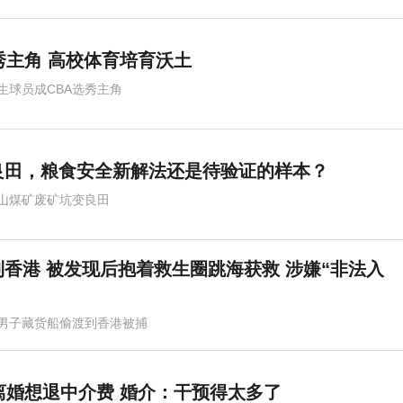
秀主角 高校体育培育沃土
生球员成CBA选秀主角
良田，粮食安全新解法还是待验证的样本？
山煤矿废矿坑变良田
香港 被发现后抱着救生圈跳海获救 涉嫌“非法入
男子藏货船偷渡到香港被捕
离婚想退中介费 婚介：干预得太多了