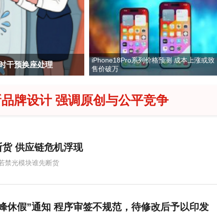
iPhone18Pro系列价格预测 成本上涨或致
及时干预换座处理
泰国女公务员精致妆
售价破万
品牌设计 强调原创与公平竞争
货 供应链危机浮现
若禁光模块谁先断货
峰休假”通知 程序审签不规范，待修改后予以印发