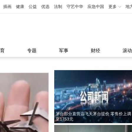
插画
健康
公益
优选
法制
守艺中华
应急中国
更多
地
育
专题
军事
财经
滚动
茅台部分直营店飞天茅台提价 零售价上调
至1753元