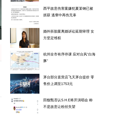
西平故意伤害案嫌犯夏某钢已被
抓获 逃窜中再伤无辜
婚外胚胎案离婚诉讼延期审理 女
钢已被抓获 逃窜中再伤无辜
婚外胚
方坚定维权
杭州全市有序停课 应对台风“白海
豚”
茅台部分直营店飞天茅台提价 零
售价上调至1753元
田馥甄否认S.H.E将开演唱会 称
不是故意让粉丝失望