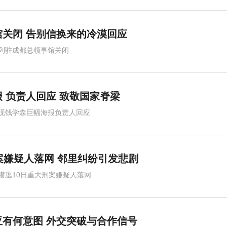
关闭 告别信换来的冷漠回应
列驻成都总领事馆关闭
 负责人回应 致敬国家脊梁
现钱学森巨幅海报负责人回应
案嫌疑人落网 邻里纠纷引发悲剧
潜逃10日重大刑案嫌疑人落网
有何意图 外交突破与合作信号