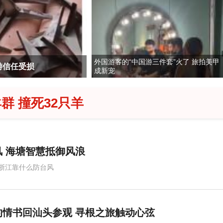
外国游客的“中国游三件套”火了 旅拍美甲
游信任受损
西平故意伤害案嫌犯夏某
成新宠
群 撞死32只羊
 海塘智慧抵御风浪
浙江靠什么防台风
情书回汕头参观 寻根之旅触动心弦