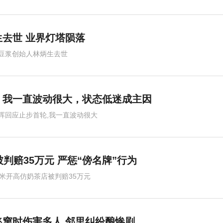
去世 业界灯塔陨落
豆浆创始人林炳生去世
：我一直波动很大，状态低迷成主因
晖回应止步首轮,我一直波动很大
判赔35万元 严惩“傍名牌”行为
0米开高仿奶茶店被判赔35万元
窜时伤害多人 邻里纠纷酿惨剧