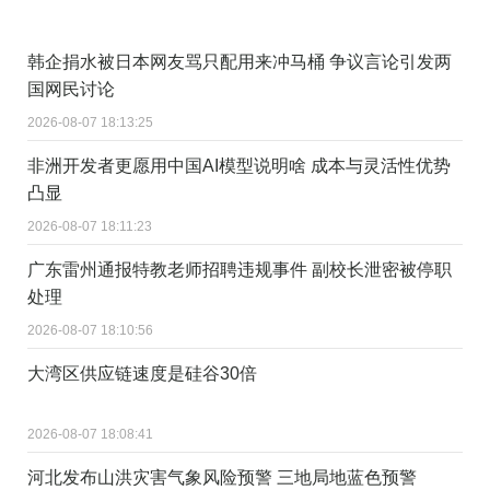
韩企捐水被日本网友骂只配用来冲马桶 争议言论引发两
国网民讨论
2026-08-07 18:13:25
非洲开发者更愿用中国AI模型说明啥 成本与灵活性优势
凸显
2026-08-07 18:11:23
广东雷州通报特教老师招聘违规事件 副校长泄密被停职
处理
2026-08-07 18:10:56
大湾区供应链速度是硅谷30倍
2026-08-07 18:08:41
河北发布山洪灾害气象风险预警 三地局地蓝色预警