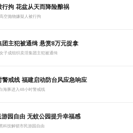
被行拘 花盆从天而降险酿祸
楼高空抛物嫌疑人被行拘
集团主犯被通缉 悬赏8万元捉拿
岁女子成组织卖淫集团主犯被通缉
时警戒线 福建启动防台风应急响应
白海豚进入48小时警戒线
民游园自由 无蚊公园提升幸福感
黑科技解锁市民游园自由