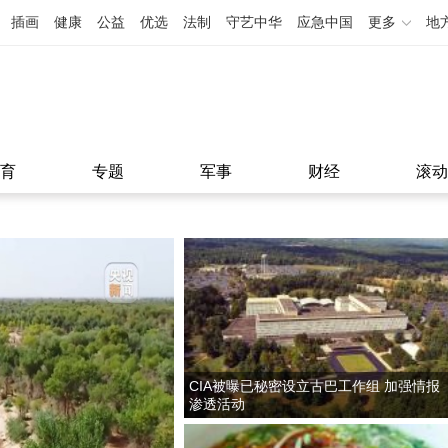
插画
健康
公益
优选
法制
守艺中华
应急中国
更多
地
育
专题
军事
财经
滚动
CIA被曝已秘密设立古巴工作组 加强情报
渗透活动