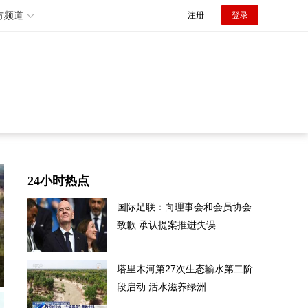
方频道
注册
登录
24小时热点
国际足联：向理事会和会员协会
致歉 承认提案推进失误
塔里木河第27次生态输水第二阶
段启动 活水滋养绿洲