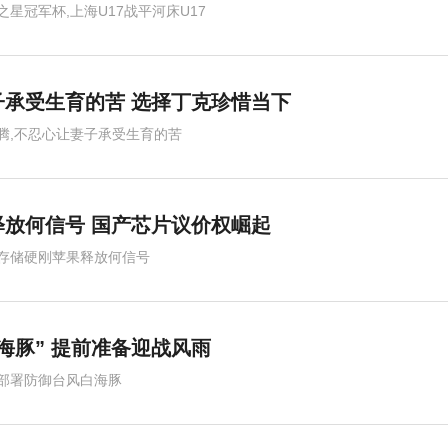
之星冠军杯,上海U17战平河床U17
承受生育的苦 选择丁克珍惜当下
腾,不忍心让妻子承受生育的苦
释放何信号 国产芯片议价权崛起
存储硬刚苹果释放何信号
海豚” 提前准备迎战风雨
部署防御台风白海豚