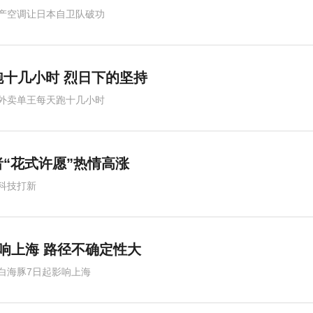
产空调让日本自卫队破功
跑十几小时 烈日下的坚持
外卖单王每天跑十几小时
“花式许愿”热情高涨
科技打新
影响上海 路径不确定性大
白海豚7日起影响上海