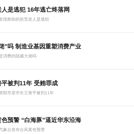
人是逃犯 16年逃亡终落网
发现救助的拾荒老人是逃犯
佬”吗 制造业基因重塑消费产业
是消费的隐藏大佬吗
平被判11年 受贿罪成
资阳市原市长王善平被判11年
色预警 “白海豚”逼近华东沿海
气象台发布台风黄色预警