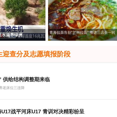
青海拉面告别“兰州拉面” 推进三店合一转
活水滋养绿洲
出入境新规来了 哪些人会
型
生迎查分及志愿填报阶段
” 供给结构调整期来临
养老床位三连降
U17战平河床U17 青训对决精彩纷呈