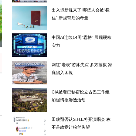
出入境新规来了 哪些人会被“拦
住” 新规背后的考量
中国AI连续14周“霸榜” 展现硬核
被“拦住” 新规背后的考量
中国
实力
网红“老表”游泳失踪 多方搜救 家
庭陷入困境
CIA被曝已秘密设立古巴工作组
加强情报渗透活动
田馥甄否认S.H.E将开演唱会 称
不是故意让粉丝失望