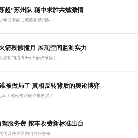
苏超”苏州队 稳中求胜共燃激情
少年盛李豪助威苏超苏州队
火箭残骸撞月 展现空间监测实力
卫星拍到猎鹰9号火箭残骸撞月
底谁被做局了 真相反转背后的舆论博弈
0元车上过夜费到底谁被做局了
驾服务费 按车收费新标准出台
优化调整景区内自驾服务费