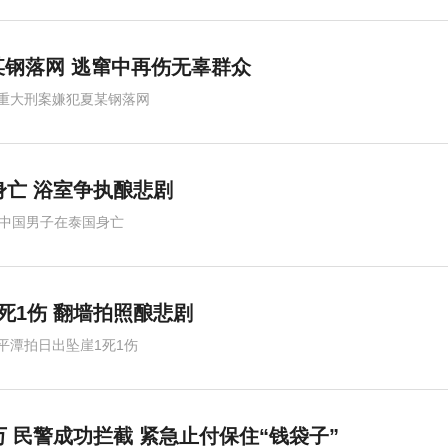
钢落网 逃窜中再伤无辜群众
重大刑案嫌犯夏某钢落网
身亡 浴室争执酿悲剧
岁中国男子在泰国身亡
死1伤 翻墙拍照酿悲剧
平潭拍日出坠崖1死1伤
万 民警成功拦截 紧急止付保住“钱袋子”