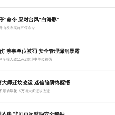
停”命令 应对台风“白海豚”
舟山发布实施五停命令
2伤 涉事单位被罚 安全管理漏洞暴露
列车撞人致11死2伤涉事单位被罚
请大师迁坟改运 迷信陷阱终醒悟
不顾劝导花15万请大师迁坟改运
坠崖 悲剧再次敲响安全警钟