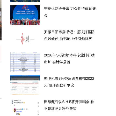
宁夏运动会开幕 万众期待体育盛
会
安徽阜阳市委书记：坚决打赢防
队
 万众期待体育盛会
安徽阜阳市委书
台风硬仗 新书记上任引领抗灾
2026年“未录满”本科专业排行榜
出炉 会计学居首
购飞机票7分钟后退票被扣2022
元 隐形条款引争议
田馥甄否认S.H.E将开演唱会 称
不是故意让粉丝失望