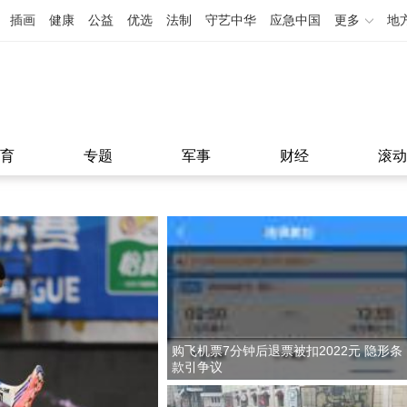
插画
健康
公益
优选
法制
守艺中华
应急中国
更多
地
育
专题
军事
财经
滚动
购飞机票7分钟后退票被扣2022元 隐形条
款引争议