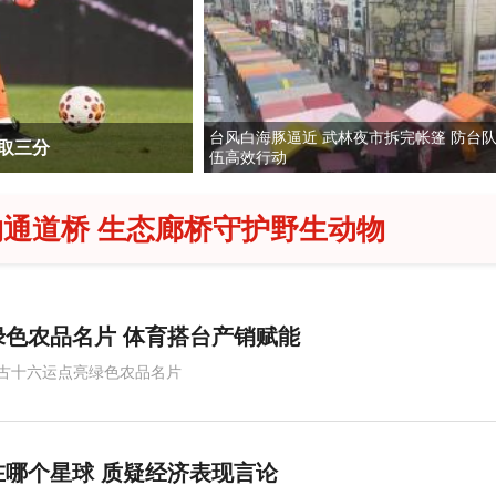
台风白海豚逼近 武林夜市拆完帐篷 防台
居民游客安全
宁夏运动会开幕
伍高效行动
通道桥 生态廊桥守护野生动物
绿色农品名片 体育搭台产销赋能
古十六运点亮绿色农品名片
哪个星球 质疑经济表现言论