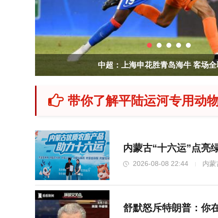
浙江奉化所有景区文体场所临时关闭 确保
带你了解平陆运河专用动物
内蒙古“十六运”点亮
2026-08-08 22:44
内蒙
舒默怒斥特朗普：你在