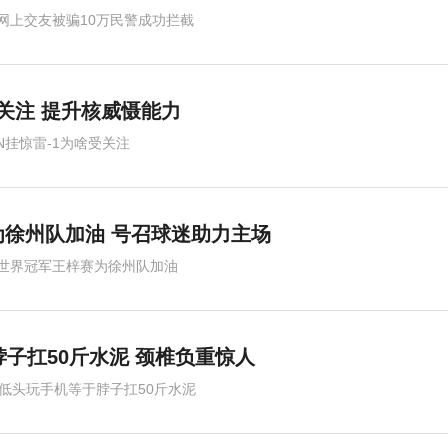
网上交友被骗10万民警成功拦截
受关注 提升核威慑能力
6N挂惊雷-1为啥受关注
徐州队加油 号召球迷助力主场
世界冠军王梓赛为徐州队加油
脖子扛50斤水泥 颈椎负重惊人
度低头玩手机等于脖子扛50斤水泥