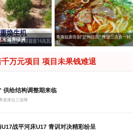
青海拉面告别“兰州拉面” 推进三店合一转
活水滋养绿洲
出入境新规来了 哪些人会
型
诺千万元项目 项目未果钱难退
” 供给结构调整期来临
养老床位三连降
U17战平河床U17 青训对决精彩纷呈