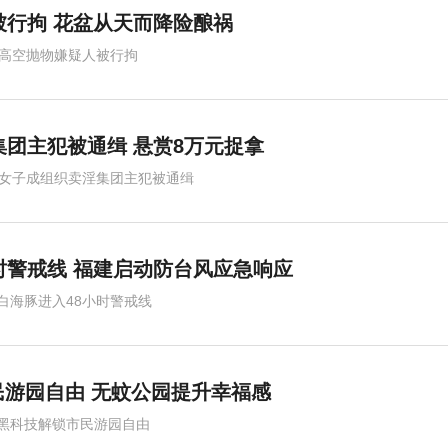
被行拘 花盆从天而降险酿祸
楼高空抛物嫌疑人被行拘
集团主犯被通缉 悬赏8万元捉拿
岁女子成组织卖淫集团主犯被通缉
时警戒线 福建启动防台风应急响应
白海豚进入48小时警戒线
民游园自由 无蚊公园提升幸福感
黑科技解锁市民游园自由