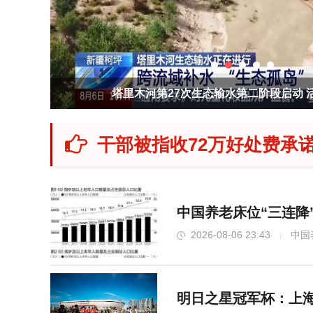
塔里木河第27次生态输水第二阶段启动 
干部被指收72万好处费承
中国养老床位“三连降
2026-08-06 23:43
中国
明日之星冠军杯：上海