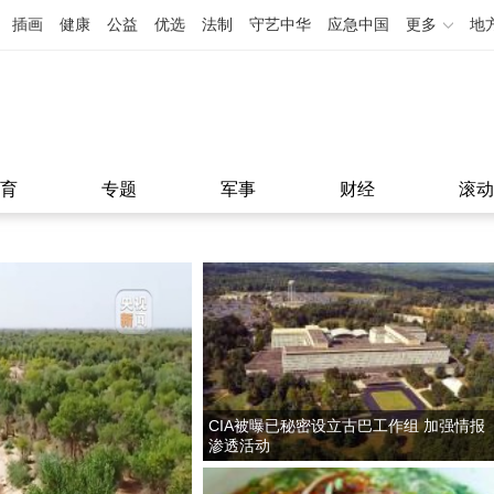
插画
健康
公益
优选
法制
守艺中华
应急中国
更多
地
育
专题
军事
财经
滚动
CIA被曝已秘密设立古巴工作组 加强情报
渗透活动