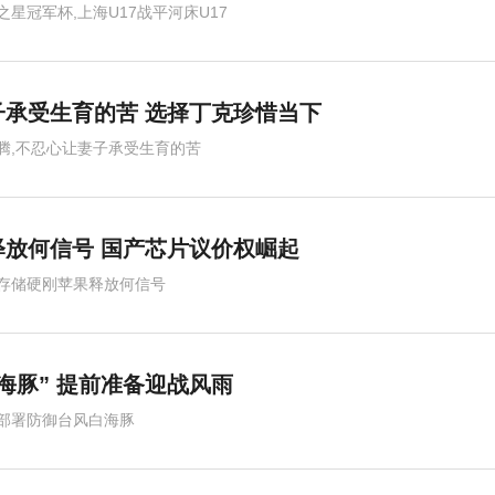
之星冠军杯,上海U17战平河床U17
承受生育的苦 选择丁克珍惜当下
腾,不忍心让妻子承受生育的苦
释放何信号 国产芯片议价权崛起
存储硬刚苹果释放何信号
海豚” 提前准备迎战风雨
部署防御台风白海豚