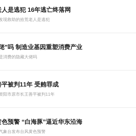
人是逃犯 16年逃亡终落网
发现救助的拾荒老人是逃犯
佬”吗 制造业基因重塑消费产业
是消费的隐藏大佬吗
平被判11年 受贿罪成
资阳市原市长王善平被判11年
色预警 “白海豚”逼近华东沿海
气象台发布台风黄色预警