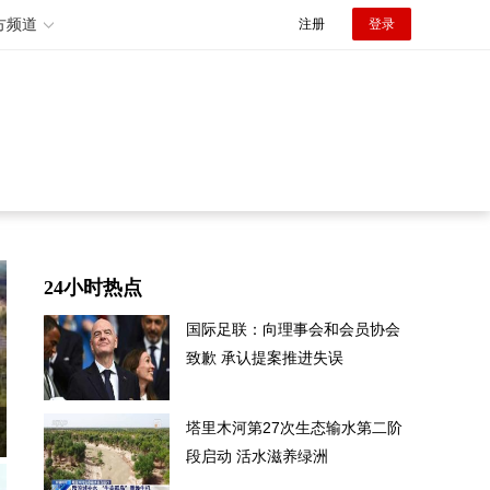
方频道
注册
登录
24小时热点
国际足联：向理事会和会员协会
致歉 承认提案推进失误
塔里木河第27次生态输水第二阶
段启动 活水滋养绿洲