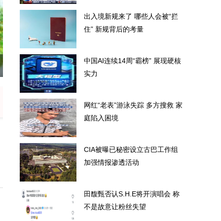
出入境新规来了 哪些人会被“拦
住” 新规背后的考量
中国AI连续14周“霸榜” 展现硬核
被“拦住” 新规背后的考量
中国
实力
网红“老表”游泳失踪 多方搜救 家
庭陷入困境
CIA被曝已秘密设立古巴工作组
加强情报渗透活动
田馥甄否认S.H.E将开演唱会 称
不是故意让粉丝失望