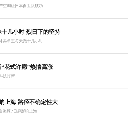
产空调让日本自卫队破功
跑十几小时 烈日下的坚持
外卖单王每天跑十几小时
“花式许愿”热情高涨
科技打新
影响上海 路径不确定性大
白海豚7日起影响上海