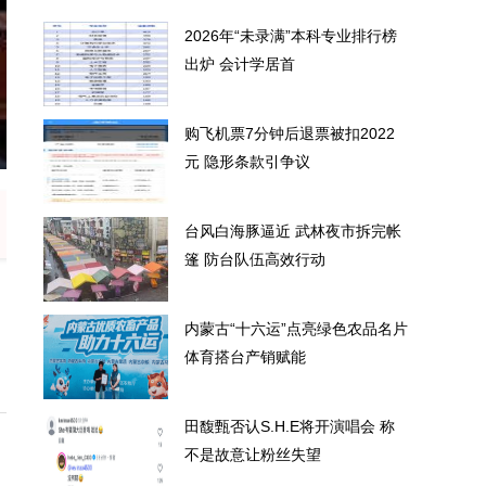
2026年“未录满”本科专业排行榜
出炉 会计学居首
购飞机票7分钟后退票被扣2022
专业排行榜出炉 会计学居首
购飞机票7
元 隐形条款引争议
台风白海豚逼近 武林夜市拆完帐
篷 防台队伍高效行动
内蒙古“十六运”点亮绿色农品名片
体育搭台产销赋能
田馥甄否认S.H.E将开演唱会 称
不是故意让粉丝失望