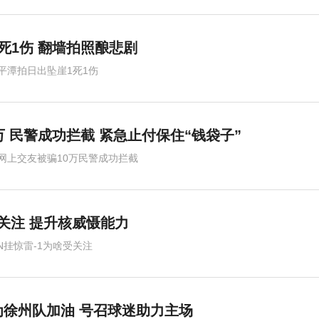
死1伤 翻墙拍照酿悲剧
平潭拍日出坠崖1死1伤
万 民警成功拦截 紧急止付保住“钱袋子”
网上交友被骗10万民警成功拦截
受关注 提升核威慑能力
6N挂惊雷-1为啥受关注
徐州队加油 号召球迷助力主场