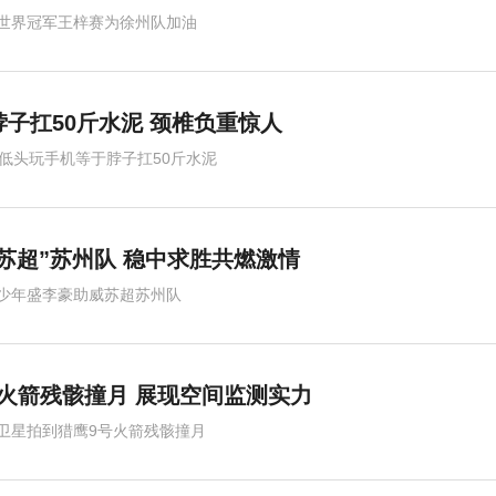
世界冠军王梓赛为徐州队加油
脖子扛50斤水泥 颈椎负重惊人
度低头玩手机等于脖子扛50斤水泥
苏超”苏州队 稳中求胜共燃激情
少年盛李豪助威苏超苏州队
火箭残骸撞月 展现空间监测实力
卫星拍到猎鹰9号火箭残骸撞月