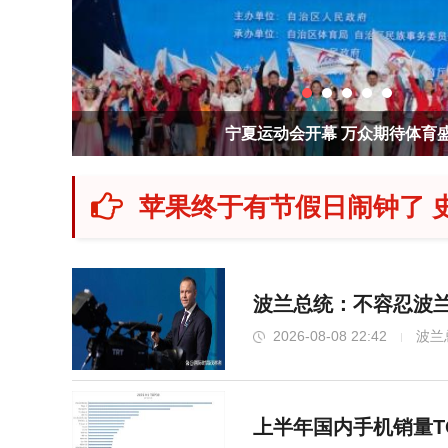
安徽阜阳市委书记：坚决打赢防台风硬仗 新
苹果终于有节假日闹钟了 
波兰总统：不容忍波兰
2026-08-08 22:42
波兰
上半年国内手机销量T