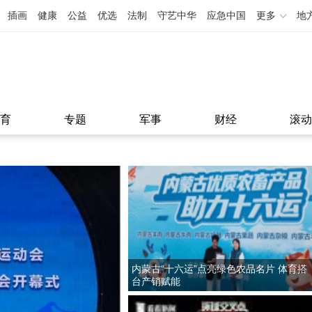
插画
健康
公益
优选
法制
守艺中华
应急中国
更多
地
育
专题
军事
财经
滚动
内蒙古“十六运”点亮绿色农品名片 体育搭
台产销赋能