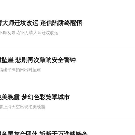
请大师迁坟改运 迷信陷阱终醒悟
不顾劝导花15万请大师迁坟改运
坠崖 悲剧再次敲响安全警钟
福建平潭拍日出时坠崖
美晚霞 梦幻色彩笼罩城市
前上海天空出现绝美晚霞
务黑灰产团伙 斩断千万洗钱链条