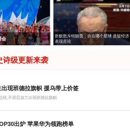
舒默怒斥特朗普：你在哪个星球 质疑经济
书记上任引领抗灾
2026年“未录满”本科
表现言论
史诗级更新来袭
出现班德拉旗帜 援乌带上价签
总统,不容忍波兰出现班德拉旗帜
OP30出炉 苹果华为领跑榜单