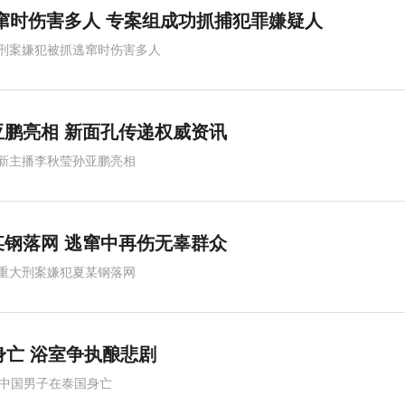
窜时伤害多人 专案组成功抓捕犯罪嫌疑人
刑案嫌犯被抓逃窜时伤害多人
鹏亮相 新面孔传递权威资讯
新主播李秋莹孙亚鹏亮相
钢落网 逃窜中再伤无辜群众
重大刑案嫌犯夏某钢落网
身亡 浴室争执酿悲剧
岁中国男子在泰国身亡