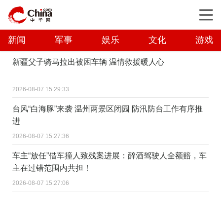
新闻
军事
娱乐
文化
游戏
新疆父子骑马拉出被困车辆 温情救援暖人心
2026-08-07 15:29:33
台风“白海豚”来袭 温州两景区闭园 防汛防台工作有序推
进
2026-08-07 15:27:36
车主“放任”借车撞人致残案进展：醉酒驾驶人全额赔，车
主在过错范围内共担！
2026-08-07 15:27:06