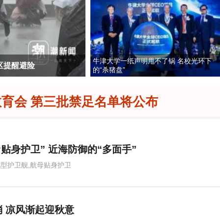
牛津大学一纸声明甩不了锅 名校光环下
“六爷”挂一颗出场 威慑巡航主角
的“杀猪盘”
育会 第三批禁足名单将公布
“贴身护卫” 近海防御的“多面手”
6A型护卫舰,航母贴身护卫
 凉风渐起迎秋意