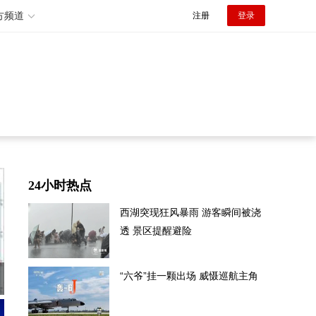
方频道
注册
登录
24小时热点
西湖突现狂风暴雨 游客瞬间被浇
透 景区提醒避险
“六爷”挂一颗出场 威慑巡航主角