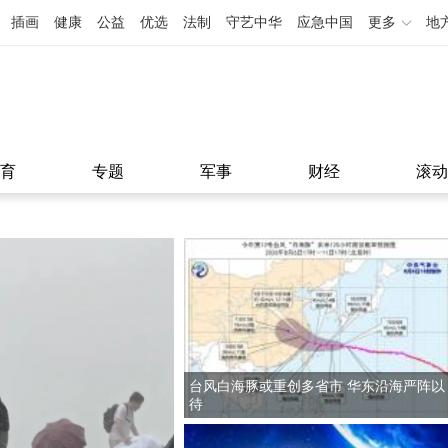
插画
健康
公益
优选
法制
守艺中华
应急中国
更多
地
育
专题
军事
财经
滚动
台风白海豚或重创多省市 华东沿海严阵以
待