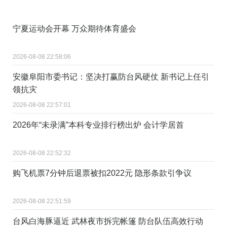
宁夏运动会开幕 万众期待体育盛会
2026-08-08 22:58:06
安徽阜阳市委书记：坚决打赢防台风硬仗 新书记上任引
领抗灾
2026-08-08 22:57:01
2026年“未录满”本科专业排行榜出炉 会计学居首
2026-08-08 22:52:32
购飞机票7分钟后退票被扣2022元 隐形条款引争议
2026-08-08 22:51:59
台风白海豚逼近 武林夜市拆完帐篷 防台队伍高效行动