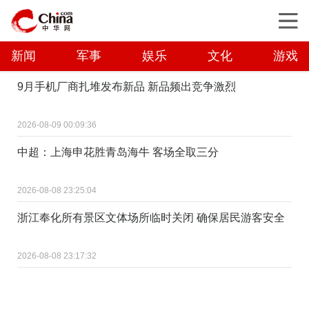
新闻
军事
娱乐
文化
游戏
9月手机厂商扎堆发布新品 新品频出竞争激烈
2026-08-09 00:09:36
中超：上海申花胜青岛海牛 客场全取三分
2026-08-08 23:25:04
浙江奉化所有景区文体场所临时关闭 确保居民游客安全
2026-08-08 23:17:32