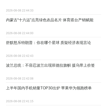
2026-08-08 22:44:33
内蒙古“十六运”点亮绿色农品名片 体育搭台产销赋能
2026-08-08 22:44:00
舒默怒斥特朗普：你在哪个星球 质疑经济表现言论
2026-08-08 22:42:43
波兰总统：不容忍波兰出现班德拉旗帜 援乌带上价签
2026-08-08 22:42:08
上半年国内手机销量TOP30出炉 苹果华为领跑榜单
2026-08-08 22:41:15