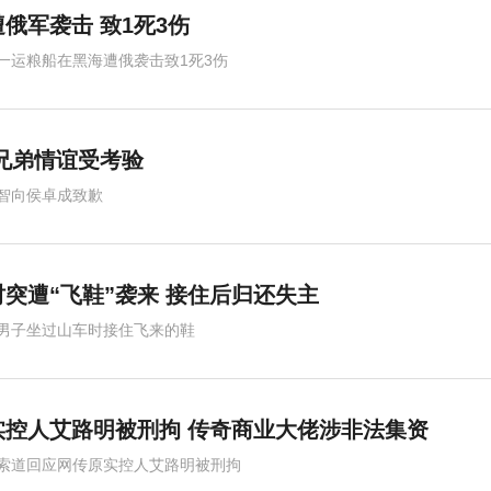
俄军袭击 致1死3伤
一运粮船在黑海遭俄袭击致1死3伤
兄弟情谊受考验
智向侯卓成致歉
突遭“飞鞋”袭来 接住后归还失主
男子坐过山车时接住飞来的鞋
实控人艾路明被刑拘 传奇商业大佬涉非法集资
索道回应网传原实控人艾路明被刑拘