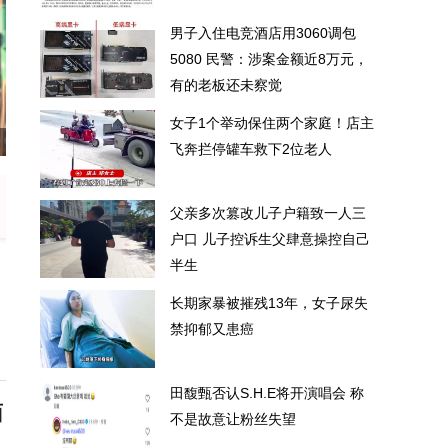
男子入住电竞酒店用3060调包
5080 民警：涉案金额近8万元，
有的老板还未察觉
女子1个举动保住两个家庭！店主
 民警：涉案金额近8万元，有的老板还未察
女子1个举动
飞奔拦停罐车救下2位老人
觉
父亲多次篡改儿子户籍致一人三
户口 儿子控诉生父肆意操控自己
半生
长期家暴被摧残13年，女子尿失
禁抑郁又患癌
田馥甄否认S.H.E将开演唱会 称
面
不是故意让粉丝失望