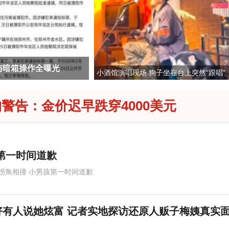
赂与暗箱操作全曝光
男子入住电竞酒店用3060调包5080
小酒馆演唱现场 狗子坐在台上突然“跟唱”
警告：金价迟早跌穿4000美元
第一时间道歉
拐角相撞 小男孩第一时间道歉
好有人说她炫富 记者实地探访还原人贩子梅姨真实