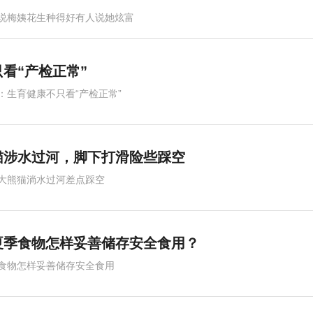
说梅姨花生种得好有人说她炫富
看“产检正常”
：生育健康不只看“产检正常”
猫涉水过河，脚下打滑险些踩空
大熊猫淌水过河差点踩空
夏季食物怎样妥善储存安全食用？
食物怎样妥善储存安全食用