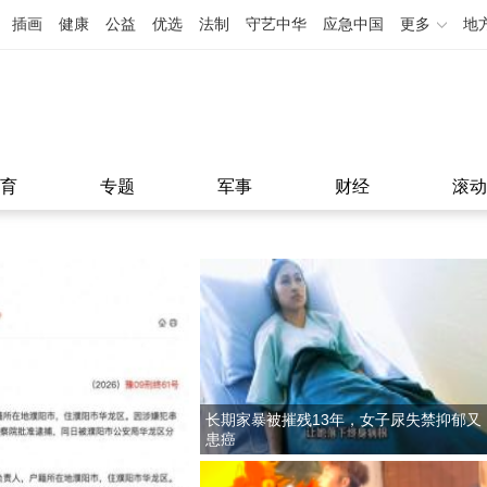
插画
健康
公益
优选
法制
守艺中华
应急中国
更多
地
育
专题
军事
财经
滚动
长期家暴被摧残13年，女子尿失禁抑郁又
患癌