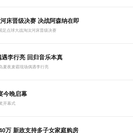
汰河床晋级决赛 决战阿森纳在即
7国足点球大战淘汰河床晋级决赛
遇李行亮 回归音乐本真
岛夏夜麦霸现场偶遇李行亮
宴今晚启幕
奖开幕式
40万 新政支持多子女家庭购房