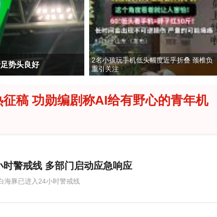
2名小孩玩手机低头幅度近乎折叠 颈椎负
十足势头良好
重引关注
热征稿 功勋编剧称AI给有野心的青年机
小时警戒线 多部门启动应急响应
白海豚已进入24小时警戒线