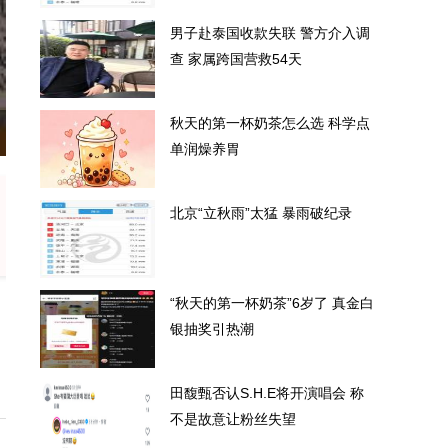
男子赴泰国收款失联 警方介入调
查 家属跨国营救54天
秋天的第一杯奶茶怎么选 科学点
单润燥养胃
北京“立秋雨”太猛 暴雨破纪录
“秋天的第一杯奶茶”6岁了 真金白
银抽奖引热潮
田馥甄否认S.H.E将开演唱会 称
不是故意让粉丝失望