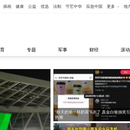
插画
健康
公益
优选
法制
守艺中华
应急中国
更多
地
育
专题
军事
财经
滚动
“秋天的第一杯奶茶”6岁了 真金白银抽奖
热潮