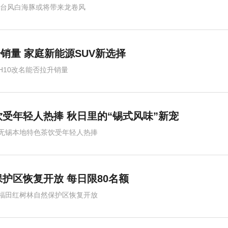
,台风白海豚或将带来龙卷风
销量 家庭新能源SUV新选择
H10改名能否拉升销量
受年轻人热捧 秋日里的“锡式风味”新宠
录
无锡本地特色茶饮受年轻人热捧
护区恢复开放 每日限80名额
福田红树林自然保护区恢复开放