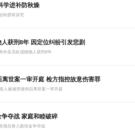
 科学进补防秋燥
贴秋膘有讲究
雨破纪录
人获刑8年 因定位纠纷引发悲剧
将外卖员砍成植物人获刑8年
后离世案一审开庭 检方指控故意伤害罪
岁老人被城管撞倒后离世案一审开庭
争夺战 家庭和睦破碎
跨国营救54天
丧偶后卷入赔偿金争夺战