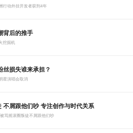
洲行动外挂开发者获刑4年
狂潮背后的推手
带火挖掘机
粉丝损失谁来承担？
明星演唱会取消
 不屑跟他们吵 专注创作与时代关系
,被骂摇滚圈叛徒不屑跟他们吵