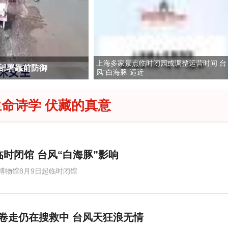
上海多家景点临时闭园或调整运营时间 台
前部署靠前防御
台风天一家四口到海边 男孩被
风“白海豚”逼近
命诗学 伏藏的真意
临时闭馆 台风“白海豚”影响
博物馆8月9日起临时闭馆
卷走仍在搜救中 台风天狂浪无情