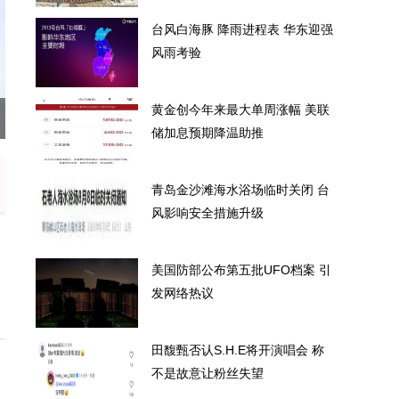
台风白海豚 降雨进程表 华东迎强
风雨考验
黄金创今年来最大单周涨幅 美联
浪卷走 台风“白海豚”肆虐沿海
台风白
储加息预期降温助推
青岛金沙滩海水浴场临时关闭 台
风影响安全措施升级
美国防部公布第五批UFO档案 引
发网络热议
田馥甄否认S.H.E将开演唱会 称
不是故意让粉丝失望