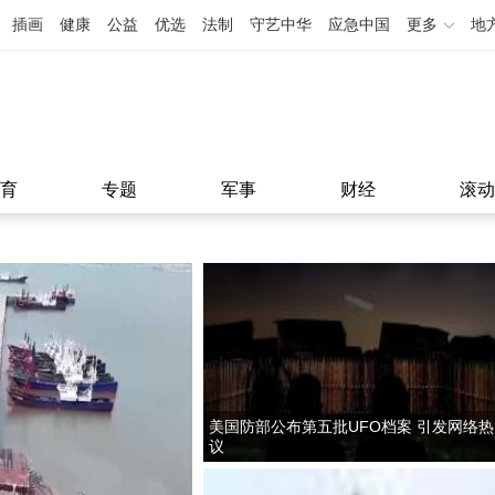
插画
健康
公益
优选
法制
守艺中华
应急中国
更多
地
育
专题
军事
财经
滚动
美国防部公布第五批UFO档案 引发网络热
议