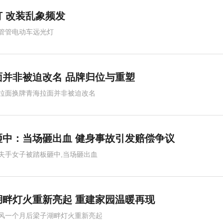
 改装乱象频发
管管电动车远光灯
并非被迫改名 品牌归位与重塑
拉面换牌青海拉面并非被迫改名
中：当场砸出血 健身事故引发赔偿争议
失手女子被踏板砸中,当场砸出血
畔灯火重新亮起 重建家园温暖再现
风一个月后梁子湖畔灯火重新亮起