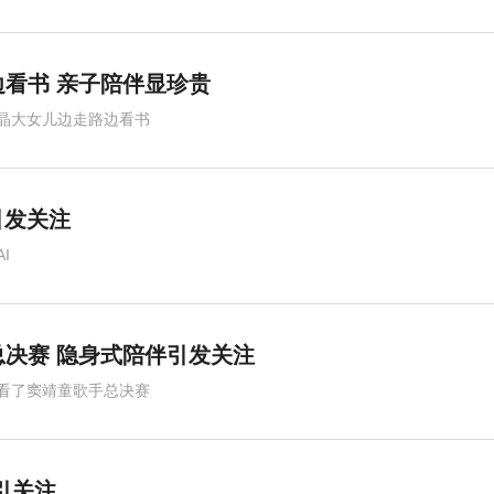
看书 亲子陪伴显珍贵
晶大女儿边走路边看书
式引发关注
I
决赛 隐身式陪伴引发关注
看了窦靖童歌手总决赛
引关注