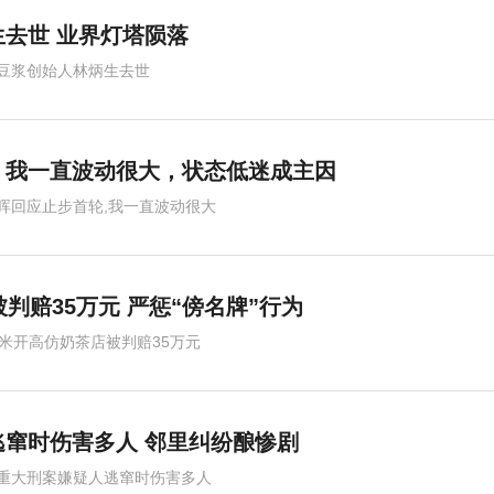
去世 业界灯塔陨落
豆浆创始人林炳生去世
：我一直波动很大，状态低迷成主因
晖回应止步首轮,我一直波动很大
判赔35万元 严惩“傍名牌”行为
0米开高仿奶茶店被判赔35万元
窜时伤害多人 邻里纠纷酿惨剧
重大刑案嫌疑人逃窜时伤害多人