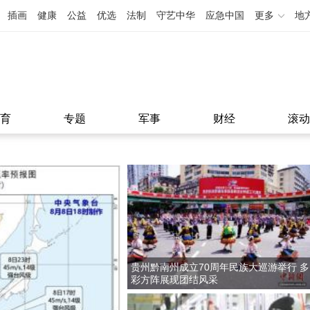
插画
健康
公益
优选
法制
守艺中华
应急中国
更多
地
育
专题
军事
财经
滚动
贵州黔南州成立70周年民族大巡游举行 多
彩方阵展现团结风采