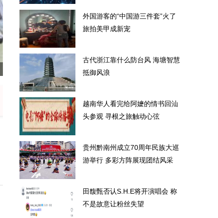
外国游客的“中国游三件套”火了
旅拍美甲成新宠
古代浙江靠什么防台风 海塘智慧
价 零售价上调至1753元
外国游客
抵御风浪
越南华人看完给阿嬷的情书回汕
头参观 寻根之旅触动心弦
贵州黔南州成立70周年民族大巡
游举行 多彩方阵展现团结风采
田馥甄否认S.H.E将开演唱会 称
不是故意让粉丝失望