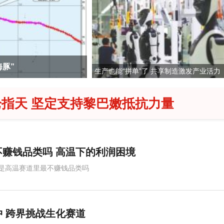
海豚”
茅台部分直营店飞天茅台提
生产也能“拼单”了 共享制造激发产业活力
指天 坚定支持黎巴嫩抵抗力量
赚钱品类吗 高温下的利润困境
是高温赛道里最不赚钱品类吗
 跨界挑战生化赛道