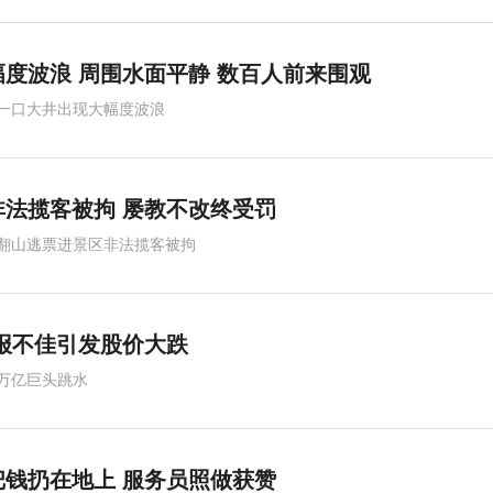
度波浪 周围水面平静 数百人前来围观
一口大井出现大幅度波浪
法揽客被拘 屡教不改终受罚
翻山逃票进景区非法揽客被拘
报不佳引发股价大跌
万亿巨头跳水
钱扔在地上 服务员照做获赞