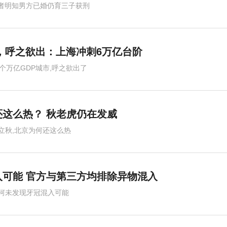
者明知男方已婚仍育三子获刑
市，呼之欲出：上海冲刺6万亿台阶
0个万亿GDP城市,呼之欲出了
这么热？ 秋老虎仍在发威
立秋,北京为何还这么热
可能 官方与第三方均排除异物混入
河未发现牙冠混入可能