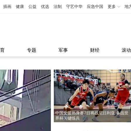
插画
健康
公益
优选
法制
守艺中华
应急中国
更多
地
育
专题
军事
财经
滚动
中国女篮热身赛7日将战尼日利亚 备战世
界杯关键练兵