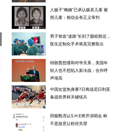
人贩子“梅姨”已承认贩卖儿童 被
拐儿童：相信会有正义审判
男子智齿“迷路”长到了眼眶附近，
惹争议 收费模式引不满
人贩子“梅姨”
医生定制化手术将其完整取出
特朗普想缓和对华关系，美国年
轻人也不想陷入新冷战：合作呼
声渐高
中国女篮热身赛7日将战尼日利亚
备战世界杯关键练兵
田馥甄否认S.H.E将开演唱会 称
不是故意让粉丝失望