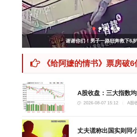
谢谢你们！男子一路狂奔救下6
《给阿嬷的情书》票房破6
A股收盘：三大指数均
2026-08-07 15:12
A股
丈夫谎称出国实则同小