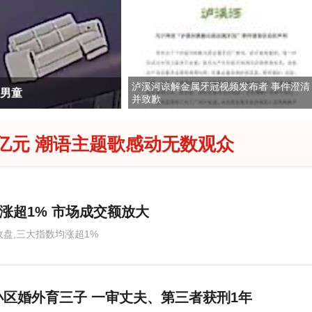
泸溪河谅解金属牙冠视频发布者 事件澄清
岁男童
网红景区拦乡道设闸
并致歉
亿元 潮语主题歌感动无数观众
涨超1% 市场成交额放大
收盘,三大指数均涨超1%
区婚外育三子 一审丈夫、第三者获刑1年