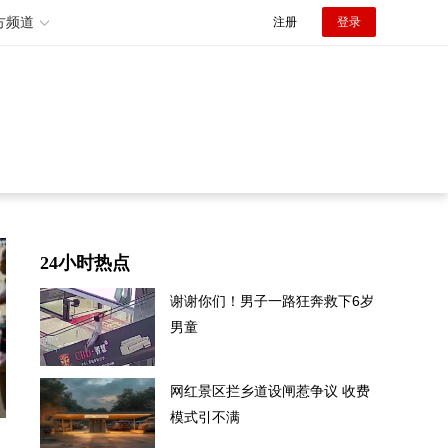
方频道
注册
登录
24小时热点
谢谢你们！男子一路狂奔救下6岁
男童
网红景区拦乡道设闸惹争议 收费
模式引不满