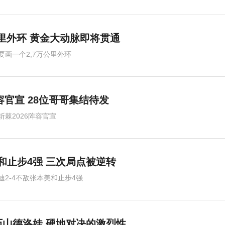
公里外环 黄金大动脉即将贯通
要画一个2,7万公里外环
容官宣 28位哥哥集结待发
斩棘2026阵容官宣
美和止步4强 三次局点被逆转
迪2-4不敌张本美和止步4强
山德洛娃 硬地对决的激烈性