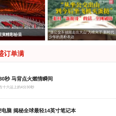
“坐公交车就能走出大山”为啥火了 新时代
展演精彩纷呈
白海豚将于傍晚前
少年的质朴表达
盛订单满
30秒 马背点火燃情瞬间
古十六运上的4分30秒
电脑 揭秘全球最轻14英寸笔记本