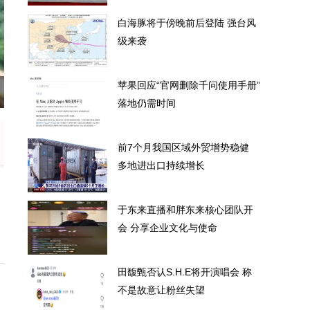
白海豚将于傍晚前后登陆 强台风
级来袭
苹果回应“官网删除千问使用手册”
后登陆 强台风级来袭
苹果回应
落地仍需时间
前7个月我国区域外贸增势稳健
多地进出口持续增长
于东来直播和胖东来核心团队开
会 分享企业文化与使命
田馥甄否认S.H.E将开演唱会 称
不是故意让粉丝失望