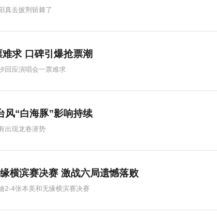
阳真去披荆斩棘了
难求 口碑引爆抢票潮
汐回应演唱会一票难求
台风“白海豚”影响持续
有出现龙卷潜势
 无缘横滨赛决赛 激战六局遗憾落败
迪2-4张本美和无缘横滨赛决赛