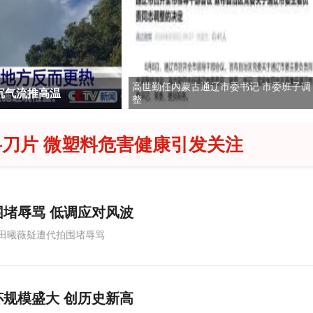
高世勤任内蒙古通辽市委书记 市委班子调
付补偿金引发争议
宇树科技中一签或至少
整
刀片 微塑料危害健康引发关注
堵辱骂 低调应对风波
田曦薇疑遭代拍围堵辱骂
规模盛大 创历史新高