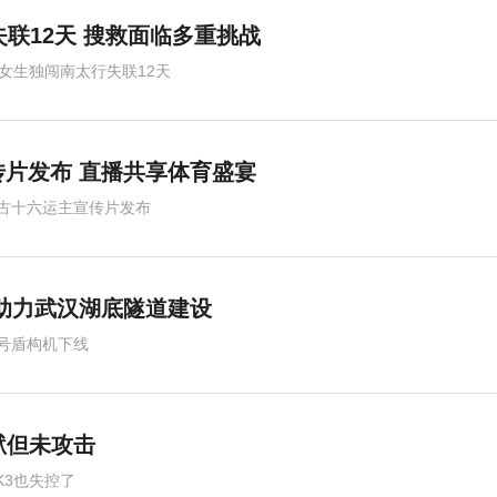
失联12天 搜救面临多重挑战
岁女生独闯南太行失联12天
传片发布 直播共享体育盛宴
古十六运主宣传片发布
 助力武汉湖底隧道建设
号盾构机下线
越狱但未攻击
iK3也失控了