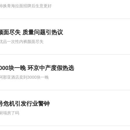
称换青海拉面招牌后生意更好
颜面尽失 质量问题引热议
优品一次性内裤颜面尽失
000块一晚 环京中产度假热选
阿那亚酒店卖到3000块一晚
称号危机引发行业警钟
厨塌房了吗