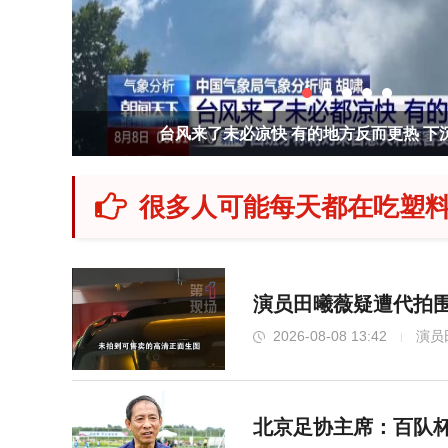
因凡蒂诺被指与女员工关系不当 欧足联支
很多人可能每天都在吃塑料
演员田曦薇疑遭代拍围
2026-08-08 13:42
演员
北京足协主席：百队杯