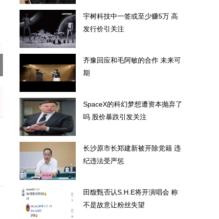
宇树科技中一签或至少赚5万 高
发行价引关注
齐豫回应和毛阿敏的合作 未来可
赚5万 高发行价引关注
齐
期
SpaceX的科幻梦想遭资本抛弃了
吗 股价暴跌引发关注
长沙原市长郑建新被开除党籍 违
纪违法受严惩
田馥甄否认S.H.E将开演唱会 称
不是故意让粉丝失望