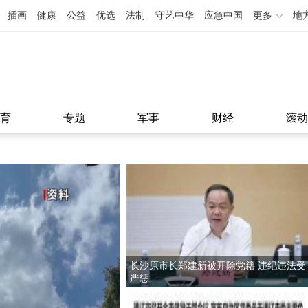
插画
健康
公益
优选
法制
守艺中华
应急中国
更多
地
育
专题
军事
财经
滚动
长沙原市长郑建新被开除党籍 违纪违法受
严惩