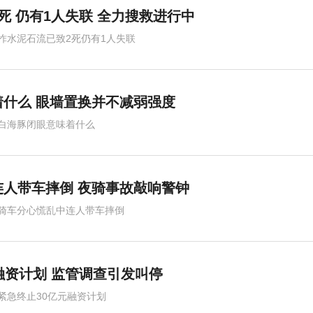
死 仍有1人失联 全力搜救进行中
柞水泥石流已致2死仍有1人失联
什么 眼墙置换并不减弱强度
白海豚闭眼意味着什么
人带车摔倒 夜骑事故敲响警钟
骑车分心慌乱中连人带车摔倒
融资计划 监管调查引发叫停
紧急终止30亿元融资计划