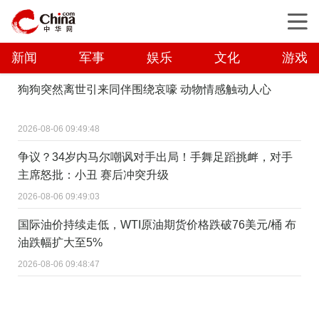
新闻
军事
娱乐
文化
游戏
狗狗突然离世引来同伴围绕哀嚎 动物情感触动人心
2026-08-06 09:49:48
争议？34岁内马尔嘲讽对手出局！手舞足蹈挑衅，对手
主席怒批：小丑 赛后冲突升级
2026-08-06 09:49:03
国际油价持续走低，WTI原油期货价格跌破76美元/桶 布
油跌幅扩大至5%
2026-08-06 09:48:47