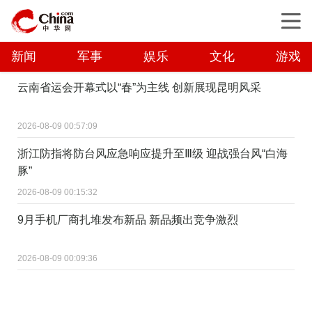
新闻
军事
娱乐
文化
游戏
云南省运会开幕式以“春”为主线 创新展现昆明风采
2026-08-09 00:57:09
浙江防指将防台风应急响应提升至Ⅲ级 迎战强台风“白海
豚”
2026-08-09 00:15:32
9月手机厂商扎堆发布新品 新品频出竞争激烈
2026-08-09 00:09:36